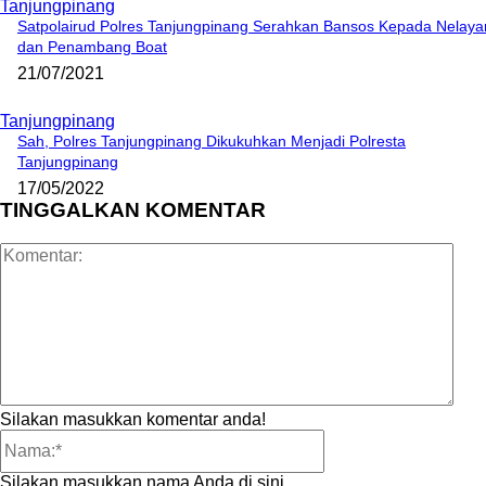
Tanjungpinang
Satpolairud Polres Tanjungpinang Serahkan Bansos Kepada Nelaya
dan Penambang Boat
21/07/2021
Tanjungpinang
Sah, Polres Tanjungpinang Dikukuhkan Menjadi Polresta
Tanjungpinang
17/05/2022
TINGGALKAN KOMENTAR
Kom
Silakan masukkan komentar anda!
Nama:*
Silakan masukkan nama Anda di sini