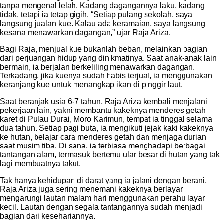
tanpa mengenal lelah. Kadang dagangannya laku, kadang
tidak, tetapi ia tetap gigih. “Setiap pulang sekolah, saya
langsung jualan kue. Kalau ada keramaian, saya langsung
kesana menawarkan dagangan,” ujar Raja Ariza.
Bagi Raja, menjual kue bukanlah beban, melainkan bagian
dari perjuangan hidup yang dinikmatinya. Saat anak-anak lain
bermain, ia berjalan berkeliling menawarkan dagangan.
Terkadang, jika kuenya sudah habis terjual, ia menggunakan
keranjang kue untuk menangkap ikan di pinggir laut.
Saat beranjak usia 6-7 tahun, Raja Ariza kembali menjalani
pekerjaan lain, yakni membantu kakeknya menderes getah
karet di Pulau Durai, Moro Karimun, tempat ia tinggal selama
dua tahun. Setiap pagi buta, ia mengikuti jejak kaki kakeknya
ke hutan, belajar cara menderes getah dan menjaga durian
saat musim tiba. Di sana, ia terbiasa menghadapi berbagai
tantangan alam, termasuk bertemu ular besar di hutan yang tak
lagi membuatnya takut.
Tak hanya kehidupan di darat yang ia jalani dengan berani,
Raja Ariza juga sering menemani kakeknya berlayar
mengarungi lautan malam hari menggunakan perahu layar
kecil. Lautan dengan segala tantangannya sudah menjadi
bagian dari kesehariannya.