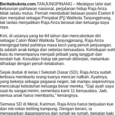
Beritaibukota.com
,TANJUNGPINANG – Meskipun lahir dari
keturunan pahlawan nasional, perjalanan hidup Raja Ariza
tidak selalu mulus. Pernah menduduki belasan posisi Eselon II
dan menjabat sebagai Penjabat (Pj) Walikota Tanjungpinang,
tak lantas menjadikan Raja Ariza berasal dari keluarga kaya
raya.
Kini, di usianya yang ke-64 tahun dan mencalonkan diri
sebagai Calon Wakil Walikota Tanjungpinang, Raja Ariza
mengingat betul pahitnya masa kecil yang penuh perjuangan.
Ia adalah anak ketiga dari sebelas bersaudara. Kehidupan sulit
kala itu menempanya menjadi pribadi yang tangguh dan
rendah hati. Kesulitan hidup tak pernah dihindari, melainkan
dihadapi dengan penuh ketabahan.
Sejak duduk di kelas I Sekolah Dasar (SD), Raja Ariza sudah
terbiasa membantu orang tuanya mencari nafkah. Ayahnya,
yang bekerja sebagai pegawai negeri, tak mampu sepenuhnya
mencukupi kebutuhan keluarga besar mereka. “Gaji ayah saya
saat itu sangat minim, sementara kami 11 bersaudara. Jadi,
semua anak harus membantu,” kenangnya.
Semasa SD di Meral, Karimun, Raja Ariza harus berjualan kue
dan roti-rotian keliling kampung. Dengan berani, ia
menawarkan dagangannya dari rumah ke rumah, berjalan kaki