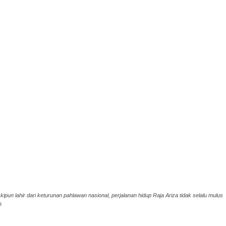
ipun lahir dari keturunan pahlawan nasional, perjalanan hidup Raja Ariza tidak selalu mulus
k