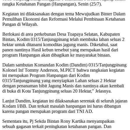
rangka Ketahanan Pangan (Hanpangan), Senin (25/7).
Kegiatan ini dilaksanakan dengan tema Mewujudkan Binter Dalam
Pemulihan Ekonomi dan Reformasi Melalui Pembinaan Ketahanan
Pangan di Wilayah.
Berlokasi di area perkebunan Desa Toapaya Selatan, Kabupaten
Bintan, Kodim 0315/Tanjungpinang telah membuka lahan seluas 2
hektar untuk ditanami komoditas jagung manis. Diketahui, saat
panen nantinya Hasil kebun tersebut yang merupakan hasil dari
program Hanpangan akan dibagikan ke masyarakat binaan.
Dalam sambutan Komandan Kodim (Dandim) 0315/Tanjungpinang
Kolonel Inf Tommy Anderson, M.PICT bahwa rangkaian kegiatan
ini merupakan Program Hanpangan dari Kodim
0315/Tanjungpinang yang menyiapkan Lahan seluas 2 Hektar
dengan penanaman bibit Jagung Manis dan nantinya akan kembali
di buka di Kota Tanjungpinang seluas 20 Hektar,” Jelasnya.
Lanjut Dandim, kegiatan ini dilaksanakan serentak di seluruh jajaran
Kodam I/BB. Dan terkait masalah hanpangan ini harus dibangun
karena pangan merupakan program dari TNI AD.
Sementara itu, Pj Sekda Bintan Rony Kartika menyampaikan
sebuah gagasan terkait peningkatan ketahanan pangan. Dan