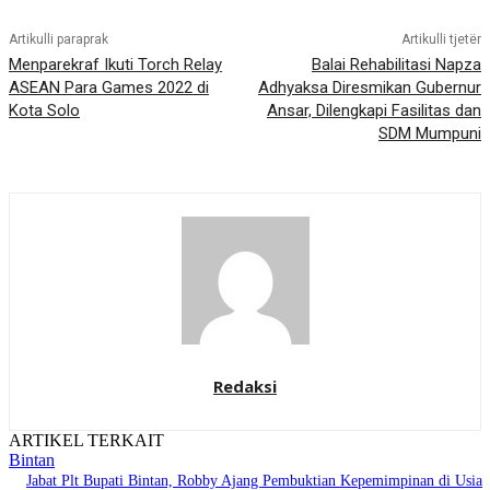
Artikulli paraprak
Artikulli tjetër
Menparekraf Ikuti Torch Relay
Balai Rehabilitasi Napza
ASEAN Para Games 2022 di
Adhyaksa Diresmikan Gubernur
Kota Solo
Ansar, Dilengkapi Fasilitas dan
SDM Mumpuni
Redaksi
ARTIKEL TERKAIT
Bintan
Jabat Plt Bupati Bintan, Robby Ajang Pembuktian Kepemimpinan di Usia