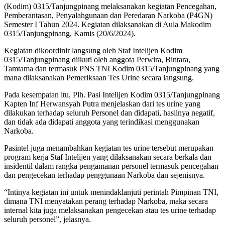
(Kodim) 0315/Tanjungpinang melaksanakan kegiatan Pencegahan,
Pemberantasan, Penyalahgunaan dan Peredaran Narkoba (P4GN)
Semester I Tahun 2024. Kegiatan dilaksanakan di Aula Makodim
0315/Tanjungpinang, Kamis (20/6/2024).
Kegiatan dikoordinir langsung oleh Staf Intelijen Kodim
0315/Tanjungpinang diikuti oleh anggota Perwira, Bintara,
Tamtama dan termasuk PNS TNI Kodim 0315/Tanjungpinang yang
mana dilaksanakan Pemeriksaan Tes Urine secara langsung.
Pada kesempatan itu, Plh. Pasi Intelijen Kodim 0315/Tanjungpinang
Kapten Inf Herwansyah Putra menjelaskan dari tes urine yang
dilakukan terhadap seluruh Personel dan didapati, hasilnya negatif,
dan tidak ada didapati anggota yang terindikasi menggunakan
Narkoba.
Pasintel juga menambahkan kegiatan tes urine tersebut merupakan
program kerja Staf Intelijen yang dilaksanakan secara berkala dan
insidentil dalam rangka pengamanan personel termasuk pencegahan
dan pengecekan terhadap penggunaan Narkoba dan sejenisnya.
“Intinya kegiatan ini untuk menindaklanjuti perintah Pimpinan TNI,
dimana TNI menyatakan perang terhadap Narkoba, maka secara
internal kita juga melaksanakan pengecekan atau tes urine terhadap
seluruh personel”, jelasnya.