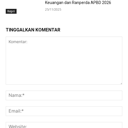
Keuangan dan Ranperda APBD 2026
25/11/2025
Kepri
TINGGALKAN KOMENTAR
Komentar:
Na
Ema
Web