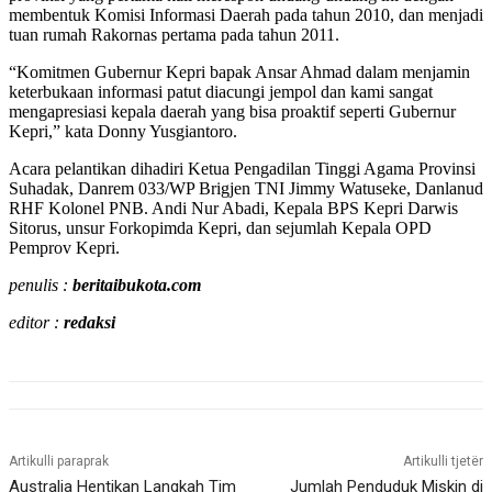
membentuk Komisi Informasi Daerah pada tahun 2010, dan menjadi
tuan rumah Rakornas pertama pada tahun 2011.
“Komitmen Gubernur Kepri bapak Ansar Ahmad dalam menjamin
keterbukaan informasi patut diacungi jempol dan kami sangat
mengapresiasi kepala daerah yang bisa proaktif seperti Gubernur
Kepri,” kata Donny Yusgiantoro.
Acara pelantikan dihadiri Ketua Pengadilan Tinggi Agama Provinsi
Suhadak, Danrem 033/WP Brigjen TNI Jimmy Watuseke, Danlanud
RHF Kolonel PNB. Andi Nur Abadi, Kepala BPS Kepri Darwis
Sitorus, unsur Forkopimda Kepri, dan sejumlah Kepala OPD
Pemprov Kepri.
penulis :
beritaibukota.com
editor :
redaksi
Artikulli paraprak
Artikulli tjetër
Australia Hentikan Langkah Tim
Jumlah Penduduk Miskin di