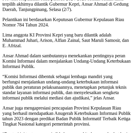
terpilih akhirnya dilantik Gubernur Kepri, Ansar Ahmad di Gedung
Daerah, Tanjungpinang, Selasa (2/7).
Pelantikan ini berdasarkan Keputusan Gubernur Kepulauan Riau
Nomor 784 Tahun 2024.
Lima anggota KI Provinsi Kepri yang baru dilantik adalah
Muhammad Juhari, Arison, Alfian Zainal, Saut Maruli Samosir, dan
E. Afrizal.
Ansar Ahmad dalam sambutannya menekankan pentingnya peran
Komisi Informasi dalam menjalankan Undang-Undang Keterbukaan
Informasi Publik.
“Komisi Informasi dibentuk sebagai lembaga mandiri yang
berfungsi menjalankan undang-undang keterbukaan informasi
publik dan peraturan pelaksanaannya, menetapkan petunjuk teknis
standar layanan informasi publik, dan menyelesaikan sengketa
informasi publik melalui mediasi dan ajudikasi,” jelas Ansar.
Ansar juga mengapresiasi pencapaian Provinsi Kepulauan Riau
yang berhasil mendapatkan Anugerah Keterbukaan Informasi Publik
tahun 2023 dengan predikat Badan Publik Informatif Terbaik Ketiga
Tingkat Nasional kategori pemerintah provinsi.