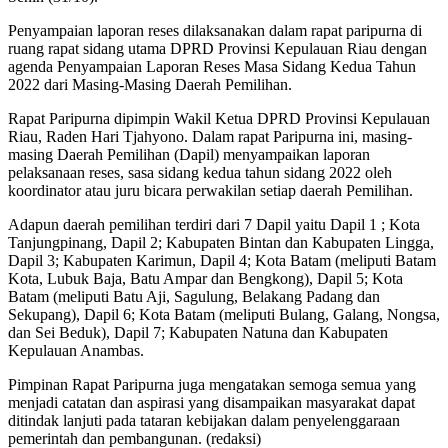
Penyampaian laporan reses dilaksanakan dalam rapat paripurna di
ruang rapat sidang utama DPRD Provinsi Kepulauan Riau dengan
agenda Penyampaian Laporan Reses Masa Sidang Kedua Tahun
2022 dari Masing-Masing Daerah Pemilihan.
Rapat Paripurna dipimpin Wakil Ketua DPRD Provinsi Kepulauan
Riau, Raden Hari Tjahyono. Dalam rapat Paripurna ini, masing-
masing Daerah Pemilihan (Dapil) menyampaikan laporan
pelaksanaan reses, sasa sidang kedua tahun sidang 2022 oleh
koordinator atau juru bicara perwakilan setiap daerah Pemilihan.
Adapun daerah pemilihan terdiri dari 7 Dapil yaitu Dapil 1 ; Kota
Tanjungpinang, Dapil 2; Kabupaten Bintan dan Kabupaten Lingga,
Dapil 3; Kabupaten Karimun, Dapil 4; Kota Batam (meliputi Batam
Kota, Lubuk Baja, Batu Ampar dan Bengkong), Dapil 5; Kota
Batam (meliputi Batu Aji, Sagulung, Belakang Padang dan
Sekupang), Dapil 6; Kota Batam (meliputi Bulang, Galang, Nongsa,
dan Sei Beduk), Dapil 7; Kabupaten Natuna dan Kabupaten
Kepulauan Anambas.
Pimpinan Rapat Paripurna juga mengatakan semoga semua yang
menjadi catatan dan aspirasi yang disampaikan masyarakat dapat
ditindak lanjuti pada tataran kebijakan dalam penyelenggaraan
pemerintah dan pembangunan. (redaksi)