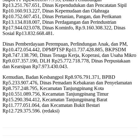
Rp13.251.767.651, Dinas Kependudukan dan Pencatatan Sipil
Rp10.160.913.227, Dinas Kepemudaan dan Olahraga
Rp10.752.607.451, Dinas Pertanian, Pangan, dan Perikanan
Rp13.134.818.007, Dinas Perdagangan dan Perindustrian
Rp17.944.023.078, Dinas Kominfo, Rp.9.160.308.322, Dinas
Sosial Rp13.832.668.481.
Dinas Pemberdayaan Perempuan, Perlindungan Anak, dan PM,
Rp10.472.054.442, DPMPTSP Rp11.737.428.885, BKPSDM
Rp8.747.138.790, Dinas Tenaga Kerja, Koperasi, dan Usaha Mikro
Rp9.037.357.190, DLH Rp25.772.718.778, Dinas Perpustakaan
dan Kearsipan Rp7.973.430.043.
Kemudian, Badan Kesbangpol Rp8.976.791.371, BPBD
Rp5.233.907.476, Dinas Pemadam Kebakaran dan Penyelamatan
Rp8.757.248.795, Kecamatan Tanjungpinang Kota
Rp10.551.089.756, Kecamatan Tanjungpinang Timur
Rp15.290.394.412, Kecamatan Tanjungpinang Barat
Rp11.777.051.064, dan Kecamatan Bukit Bestari
Rp12.729.375.596. (redaksi)