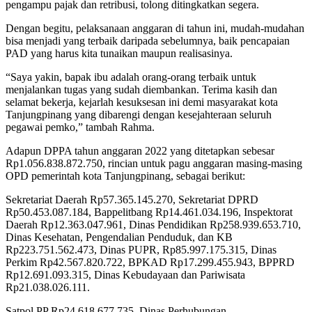
pengampu pajak dan retribusi, tolong ditingkatkan segera.
Dengan begitu, pelaksanaan anggaran di tahun ini, mudah-mudahan
bisa menjadi yang terbaik daripada sebelumnya, baik pencapaian
PAD yang harus kita tunaikan maupun realisasinya.
“Saya yakin, bapak ibu adalah orang-orang terbaik untuk
menjalankan tugas yang sudah diembankan. Terima kasih dan
selamat bekerja, kejarlah kesuksesan ini demi masyarakat kota
Tanjungpinang yang dibarengi dengan kesejahteraan seluruh
pegawai pemko,” tambah Rahma.
Adapun DPPA tahun anggaran 2022 yang ditetapkan sebesar
Rp1.056.838.872.750, rincian untuk pagu anggaran masing-masing
OPD pemerintah kota Tanjungpinang, sebagai berikut:
Sekretariat Daerah Rp57.365.145.270, Sekretariat DPRD
Rp50.453.087.184, Bappelitbang Rp14.461.034.196, Inspektorat
Daerah Rp12.363.047.961, Dinas Pendidikan Rp258.939.653.710,
Dinas Kesehatan, Pengendalian Penduduk, dan KB
Rp223.751.562.473, Dinas PUPR, Rp85.997.175.315, Dinas
Perkim Rp42.567.820.722, BPKAD Rp17.299.455.943, BPPRD
Rp12.691.093.315, Dinas Kebudayaan dan Pariwisata
Rp21.038.026.111.
Satpol PP Rp24.618.677.735, Dinas Perhubungan