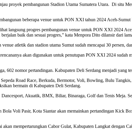
njau proyek pembangunan Stadion Utama Sumatera Utara. Di situ Menp
mbangunan beberapa venue untuk PON XXI tahun 2024 Aceh-Sumut be
lihat langsung progres pembangunan venue untuk PON XXI 2024 Aceh-
erjalan baik dan sesuai progres,” kata Menpora Dito dilansir dari la
e atletik dan stadion utama Sumut sudah mencapai 30 persen, dan di
 rencananya akan digunakan untuk penutupan PON XXI 2024 sudah menca
aga, 602 nomor pertandingan. Kabupaten Deli Serdang menjadi yang te
p Sepeda Road Race, Berkuda, Bermotor, Voli, Bowling, Bulu Tangkis, 
ksikan bermain di Kabupaten Deli Serdang.
t, Dancesport, Akuatik, BMX, Biliar, Binaraga, Golf dan Tenis Meja
n Bola Voli Pasir, Kota Siantar akan memainkan pertandingan Kick B
ai akan mempertarungkan Cabor Gulat, Kabupaten Langkat dengan Ca