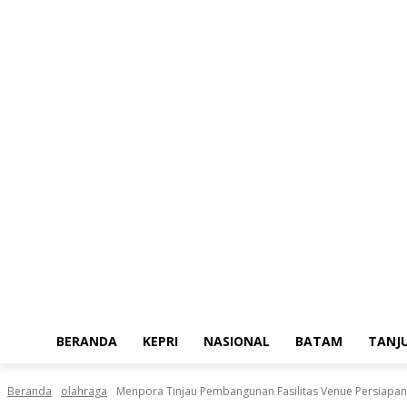
Jumat, Agustus 7, 2026
BERANDA
KEPRI
NASIONAL
BATAM
TANJ
Beranda
olahraga
Menpora Tinjau Pembangunan Fasilitas Venue Persiapa