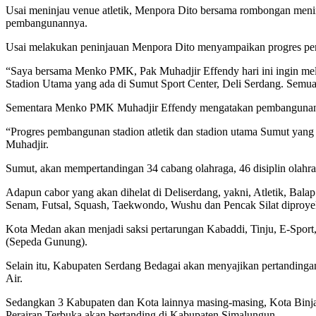
Usai meninjau venue atletik, Menpora Dito bersama rombongan meni
pembangunannya.
Usai melakukan peninjauan Menpora Dito menyampaikan progres pe
“Saya bersama Menko PMK, Pak Muhadjir Effendy hari ini ingin me
Stadion Utama yang ada di Sumut Sport Center, Deli Serdang. Semua b
Sementara Menko PMK Muhadjir Effendy mengatakan pembangunan venu
“Progres pembangunan stadion atletik dan stadion utama Sumut yang
Muhadjir.
Sumut, akan mempertandingan 34 cabang olahraga, 46 disiplin olahr
Adapun cabor yang akan dihelat di Deliserdang, yakni, Atletik, Bala
Senam, Futsal, Squash, Taekwondo, Wushu dan Pencak Silat diproye
Kota Medan akan menjadi saksi pertarungan Kabaddi, Tinju, E-Spor
(Sepeda Gunung).
Selain itu, Kabupaten Serdang Bedagai akan menyajikan pertandinga
Air.
Sedangkan 3 Kabupaten dan Kota lainnya masing-masing, Kota Binj
Perairan Terbuka akan bertanding di Kabupaten Simalungun.