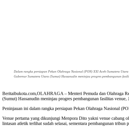
Dalam rangka persiapan Pekan Olahraga Nasional (PON) XXI Aceh-Sumatera Utara t
Gubernur Sumatera Utara (Sumut) Hassanudin meninjau progres pembangunan fasilita
Beritaibukota.com,OLAHRAGA – Menteri Pemuda dan Olahraga Repub
(Sumut) Hassanudin meninjau progres pembangunan fasilitas venue, J
Peninjauan ini dalam rangka persiapan Pekan Olahraga Nasional (P
Venue pertama yang dikunjungi Menpora Dito yakni venue cabang olah
lintasan atletik terlihat sudah selasai, sementara pembangunan trib