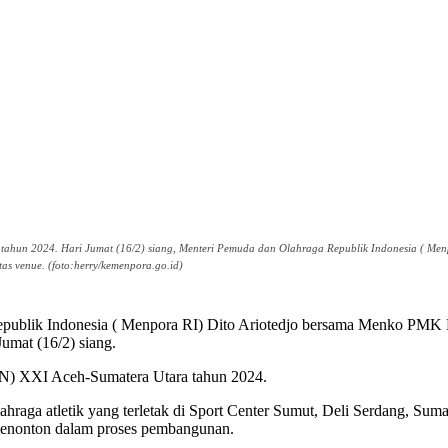
ahun 2024. Hari Jumat (16/2) siang, Menteri Pemuda dan Olahraga Republik Indonesia ( Men
s venue. (foto:herry/kemenpora.go.id)
lik Indonesia ( Menpora RI) Dito Ariotedjo bersama Menko PMK Mu
umat (16/2) siang.
ON) XXI Aceh-Sumatera Utara tahun 2024.
raga atletik yang terletak di Sport Center Sumut, Deli Serdang, Suma
un penonton dalam proses pembangunan.