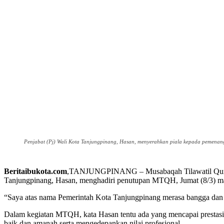
Penjabat (Pj) Wali Kota Tanjungpinang, Hasan, menyerahkan piala kepada pemena
Beritaibukota.com
,TANJUNGPINANG – Musabaqah Tilawatil Quran da
Tanjungpinang, Hasan, menghadiri penutupan MTQH, Jumat (8/3) m
“Saya atas nama Pemerintah Kota Tanjungpinang merasa bangga dan 
Dalam kegiatan MTQH, kata Hasan tentu ada yang mencapai prestasi 
baik dan amanah serta mengedepankan nilai profesional.