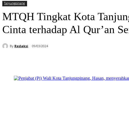
Tanjungpinang
MTQH Tingkat Kota Tanjung
Cinta terhadap Al Qur’an S
By
Redaksi
09/03/2024
Bagikan
Facebook
WhatsApp