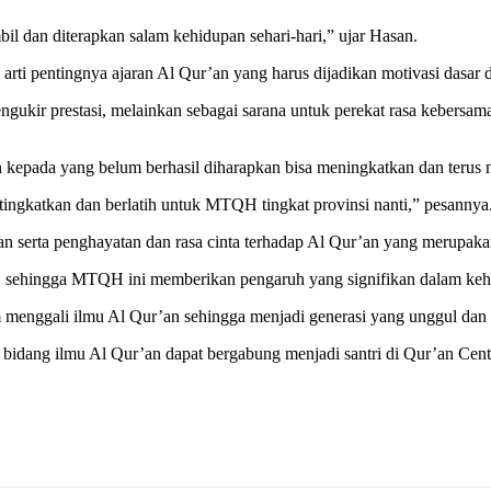
il dan diterapkan salam kehidupan sehari-hari,” ujar Hasan.
ti pentingnya ajaran Al Qur’an yang harus dijadikan motivasi dasar 
ukir prestasi, melainkan sebagai sarana untuk perekat rasa kebersama
an kepada yang belum berhasil diharapkan bisa meningkatkan dan teru
 tingkatkan dan berlatih untuk MTQH tingkat provinsi nanti,” pesannya
an serta penghayatan dan rasa cinta terhadap Al Qur’an yang merupak
akat, sehingga MTQH ini memberikan pengaruh yang signifikan dalam k
m menggali ilmu Al Qur’an sehingga menjadi generasi yang unggul dan 
bidang ilmu Al Qur’an dapat bergabung menjadi santri di Qur’an Cent