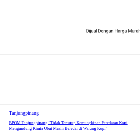
i
Dijual Dengan Harga Mura
Tanjungpinang
BPOM Tanjungpinang “Tidak Tertutup Kemungkinan Peredaran Kopi
Mengandung Kimia Obat Masih Beredar di Warung Kopi”