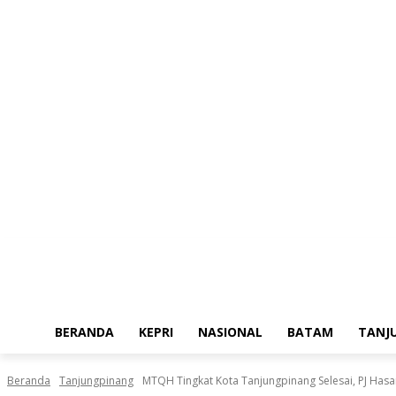
Jumat, Agustus 7, 2026
BERANDA
KEPRI
NASIONAL
BATAM
TANJ
Beranda
Tanjungpinang
MTQH Tingkat Kota Tanjungpinang Selesai, PJ Has