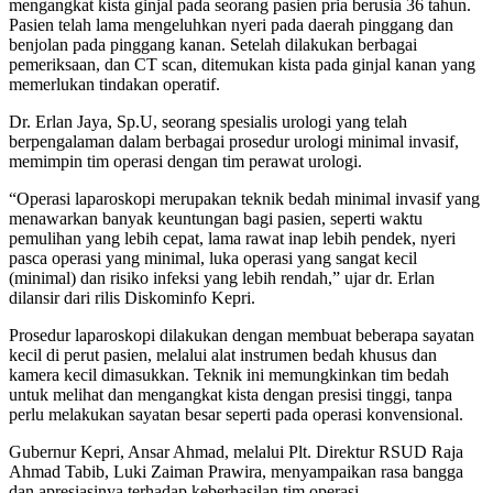
mengangkat kista ginjal pada seorang pasien pria berusia 36 tahun.
Pasien telah lama mengeluhkan nyeri pada daerah pinggang dan
benjolan pada pinggang kanan. Setelah dilakukan berbagai
pemeriksaan, dan CT scan, ditemukan kista pada ginjal kanan yang
memerlukan tindakan operatif.
Dr. Erlan Jaya, Sp.U, seorang spesialis urologi yang telah
berpengalaman dalam berbagai prosedur urologi minimal invasif,
memimpin tim operasi dengan tim perawat urologi.
“Operasi laparoskopi merupakan teknik bedah minimal invasif yang
menawarkan banyak keuntungan bagi pasien, seperti waktu
pemulihan yang lebih cepat, lama rawat inap lebih pendek, nyeri
pasca operasi yang minimal, luka operasi yang sangat kecil
(minimal) dan risiko infeksi yang lebih rendah,” ujar dr. Erlan
dilansir dari rilis Diskominfo Kepri.
Prosedur laparoskopi dilakukan dengan membuat beberapa sayatan
kecil di perut pasien, melalui alat instrumen bedah khusus dan
kamera kecil dimasukkan. Teknik ini memungkinkan tim bedah
untuk melihat dan mengangkat kista dengan presisi tinggi, tanpa
perlu melakukan sayatan besar seperti pada operasi konvensional.
Gubernur Kepri, Ansar Ahmad, melalui Plt. Direktur RSUD Raja
Ahmad Tabib, Luki Zaiman Prawira, menyampaikan rasa bangga
dan apresiasinya terhadap keberhasilan tim operasi.