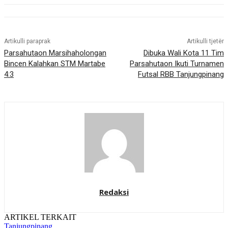
Artikulli paraprak
Artikulli tjetër
Parsahutaon Marsihaholongan
Dibuka Wali Kota 11 Tim
Bincen Kalahkan STM Martabe
Parsahutaon Ikuti Turnamen
4:3
Futsal RBB Tanjungpinang
Redaksi
ARTIKEL TERKAIT
Tanjungpinang