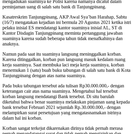
mengadukan suaminya ke Polisi karena namanya dicatut dalam
peminjaman uang di salah satu bank di Tanjungpinang.
Kasatreskrim Tanjungpinang, AKP Awal Sya’ban Harahap, Sabtu
(16/7) mengatakan kejadian ini bermula 20 Agustus 2021 ketika istri
pelaku inisial ES mendatangi kantor suaminya inisial AL, ST di
Kantor Disdagin Tanjungpinang meminta pertanggung jawaban
suaminya karena sudah beberapa tahun tidak menafkahinya dan
anaknya.
Namun pada saat itu suaminya langsung meninggalkan korban.
Karena ditinggalkan, korban pun langsung masuk kedalam ruang
kerja suaminya. Saat membuka laci meja kerja suaminya, korban
menemukan 1 (satu) buah buku tabungan di salah satu bank di Kota
Tanjungpinang dengan atas nama suaminya.
Pada buku tabungan tersebut ada tulisan Rp30.000.000,- dengan
keterangan cair atas nama suaminya. Mengetahui hal tersebut
korban langsung mendatangi Bank tersebut. Di situ barulah
diketahui bahwa benar suaminya melakukan pinjaman uang kepada
bank tersebut Februari 2021 sejumlah Rp.30.000.000,- dengan
melampirkan surat persetujuan yang mengatasnamakan istrinya
dalam hal ini korban.
Korban sangat terkejut dikarenakan dirinya tidak pernah merasa
pernah menandatangai surat dan tidak pernah mengizinkan dan