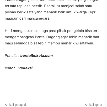
tertata rapi dan bersih. Pantai itu menjadi salah satu
pilihan berwisata yang menarik baik untuk warga Kepri
maupun dari mancanegara.
Heri mengatakan semoga para pihak pengelola bisa terus
mengembangkan Pantai Dugong agar lebih menarik dan
maju sehingga bisa lebih mampu menarik wisatawan.
Penulis :
beritaibukota.com
editor :
redaksi
Artikulli paraprak
Artikulli tjetër