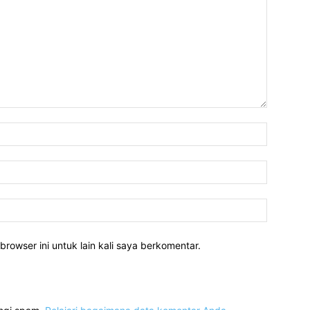
Nama:*
Email:*
Website:
rowser ini untuk lain kali saya berkomentar.