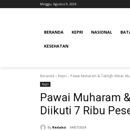
Minggu, Agustus 9, 2026
BERANDA
KEPRI
NASIONAL
BAT
KESEHATAN
Beranda
Kepri
Pawai Muharam & Tabligh Akbar Akan
Kepri
Pawai Muharam & 
Diikuti 7 Ribu Pes
By
Redaksi
04/07/2024