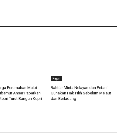
Kepri
rga Perumahan Maitri
Bahtiar Minta Nelayan dan Petani
ubernur Ansar Paparkan
Gunakan Hak Pilih Sebelum Melaut
Kepri Turut Bangun Kepri
dan Berladang