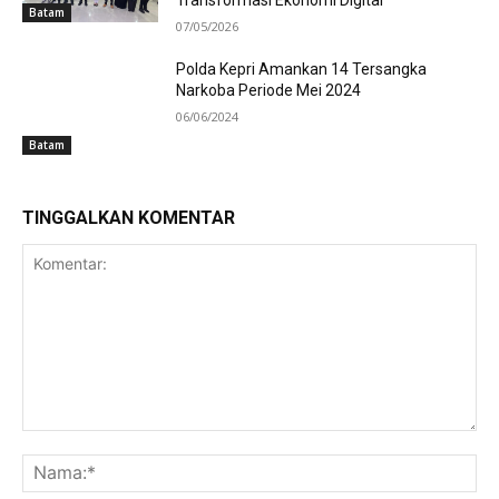
Transformasi Ekonomi Digital
Batam
07/05/2026
Polda Kepri Amankan 14 Tersangka
Narkoba Periode Mei 2024
06/06/2024
Batam
TINGGALKAN KOMENTAR
Komentar:
Na