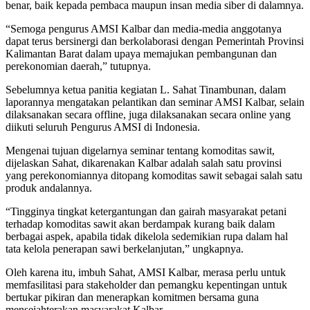
benar, baik kepada pembaca maupun insan media siber di dalamnya.
“Semoga pengurus AMSI Kalbar dan media-media anggotanya
dapat terus bersinergi dan berkolaborasi dengan Pemerintah Provinsi
Kalimantan Barat dalam upaya memajukan pembangunan dan
perekonomian daerah,” tutupnya.
Sebelumnya ketua panitia kegiatan L. Sahat Tinambunan, dalam
laporannya mengatakan pelantikan dan seminar AMSI Kalbar, selain
dilaksanakan secara offline, juga dilaksanakan secara online yang
diikuti seluruh Pengurus AMSI di Indonesia.
Mengenai tujuan digelarnya seminar tentang komoditas sawit,
dijelaskan Sahat, dikarenakan Kalbar adalah salah satu provinsi
yang perekonomiannya ditopang komoditas sawit sebagai salah satu
produk andalannya.
“Tingginya tingkat ketergantungan dan gairah masyarakat petani
terhadap komoditas sawit akan berdampak kurang baik dalam
berbagai aspek, apabila tidak dikelola sedemikian rupa dalam hal
tata kelola penerapan sawi berkelanjutan,” ungkapnya.
Oleh karena itu, imbuh Sahat, AMSI Kalbar, merasa perlu untuk
memfasilitasi para stakeholder dan pemangku kepentingan untuk
bertukar pikiran dan menerapkan komitmen bersama guna
mensejahterakan masyarakat Kalbar.