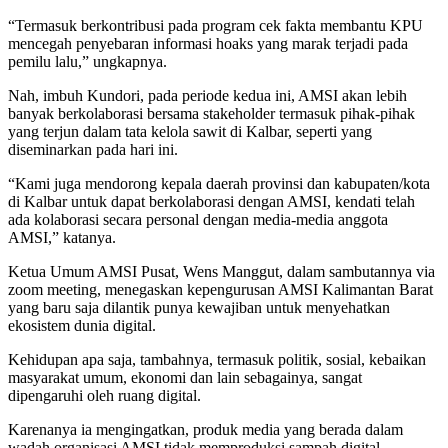
“Termasuk berkontribusi pada program cek fakta membantu KPU
mencegah penyebaran informasi hoaks yang marak terjadi pada
pemilu lalu,” ungkapnya.
Nah, imbuh Kundori, pada periode kedua ini, AMSI akan lebih
banyak berkolaborasi bersama stakeholder termasuk pihak-pihak
yang terjun dalam tata kelola sawit di Kalbar, seperti yang
diseminarkan pada hari ini.
“Kami juga mendorong kepala daerah provinsi dan kabupaten/kota
di Kalbar untuk dapat berkolaborasi dengan AMSI, kendati telah
ada kolaborasi secara personal dengan media-media anggota
AMSI,” katanya.
Ketua Umum AMSI Pusat, Wens Manggut, dalam sambutannya via
zoom meeting, menegaskan kepengurusan AMSI Kalimantan Barat
yang baru saja dilantik punya kewajiban untuk menyehatkan
ekosistem dunia digital.
Kehidupan apa saja, tambahnya, termasuk politik, sosial, kebaikan
masyarakat umum, ekonomi dan lain sebagainya, sangat
dipengaruhi oleh ruang digital.
Karenanya ia mengingatkan, produk media yang berada dalam
wadah organisasi AMSI tidak memproduksi sampah digital,