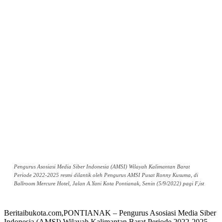
Pengurus Asosiasi Media Siber Indonesia (AMSI) Wilayah Kalimantan Barat
Periode 2022-2025 resmi dilantik oleh Pengurus AMSI Pusat Ronny Kusuma, di
Ballroom Mercure Hotel, Jalan A.Yani Kota Pontianak, Senin (5/9/2022) pagi F,ist
Beritaibukota.com,PONTIANAK – Pengurus Asosiasi Media Siber
Indonesia (AMSI) Wilayah Kalimantan Barat Periode 2022-2025