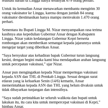
realisasi harian di Lingga hanya sebanyak 679 orang perhari.
Untuk itu kemudian Ansar menawarkan membantu mengirim 30
orang vaksinator ke Lingga, karena dengan jumlah 84 orang
vaksinator diestimasikan hanya mampu memvaksin 1.470 orang
perhari.
Sementara itu Bupati Lingga M. Nizar menyampaikan rasa terima
kasihnya atas kepedulian Gubernur Ansar dengan Kabupaten
Lingga. Nizar yakin kedatangan Gubernur Kepri berserta
rombongan akan memberikan semangat kepada jajarannya untuk
mengejar target yang diberikan Ansar.
“Saya bersyukur atas kehadiran bapak Gubernur turun langsung
kesini, dengan begini maka kami bisa mendapatkan arahan langsung
untuk percepatan vaksinasi,” ujar Nizar.
Ansar pun mengingatkan kepada Nizar mempertegas vaksinasi
kepada ASN dan THL di Pemkab Lingga. Sesuai dengan surat
edaran yang ia keluarkan Senin (14/6) kemarin, Ansar
memerintahkan kepada ASN dan THL yang belum divaksin untuk
tidak dibayarkan tunjangan dan intensifnya.
“Saya sudah perintahkan ke seluruh walikota dan bupati untuk
lakukan itu, itu cara kita untuk mempercepat vaksinasi di Kepri,”
himbau Ansar.