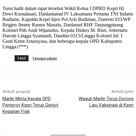
Turut hadir dalam rapat tersebut Wakil Ketua I DPRD Kepri Hj
Dewi Kumalasari, Danlantamal IV Laksamana Pertama TNI Indarto
Budiarto, Kapolda Kepri Irjen Pol Aris Budiman, Danrem 033/WP
Brigjen Jimmy Ramos Manalu, Danlanud RHF Tanjungpinang
Kolonel Pnb Andi Wijanarko, Kepala Dinkes M. Bisri, Sekretaris
Daerah Lingga Syamsudi, Dandim 0315/Lingga Kolonel Inf. I
Gusti Ketut Artasuyasa, dan beberapa kepala OPD Kabupaten
Lingga.(***)
TAGS
Tenaga vaksin
Artikulli paraprak
Artikulli tjetër
Marlin Minta Kepala OPD
Wagub Marlin Terus Dorong
Pemprov Kepri Terus Genjot
Laju Vaksinasi di Kepri
Kegiatan Fisik