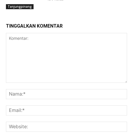
Tanjungpinang
TINGGALKAN KOMENTAR
Komentar:
Na
Ema
Web