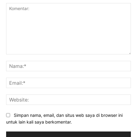
Komentar:
Na
Ema
Web
Simpan nama, email, dan situs web saya di browser ini
untuk lain kali saya berkomentar.