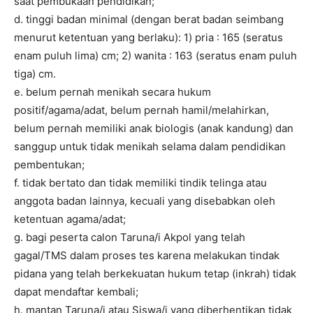
saat pembukaan pendidikan;
d. tinggi badan minimal (dengan berat badan seimbang
menurut ketentuan yang berlaku): 1) pria : 165 (seratus
enam puluh lima) cm; 2) wanita : 163 (seratus enam puluh
tiga) cm.
e. belum pernah menikah secara hukum
positif/agama/adat, belum pernah hamil/melahirkan,
belum pernah memiliki anak biologis (anak kandung) dan
sanggup untuk tidak menikah selama dalam pendidikan
pembentukan;
f. tidak bertato dan tidak memiliki tindik telinga atau
anggota badan lainnya, kecuali yang disebabkan oleh
ketentuan agama/adat;
g. bagi peserta calon Taruna/i Akpol yang telah
gagal/TMS dalam proses tes karena melakukan tindak
pidana yang telah berkekuatan hukum tetap (inkrah) tidak
dapat mendaftar kembali;
h. mantan Taruna/i atau Siswa/i yang diberhentikan tidak