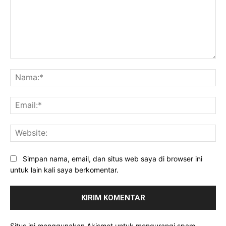
Komentar:
Na
Ema
Web
Simpan nama, email, dan situs web saya di browser ini
untuk lain kali saya berkomentar.
Situs ini menggunakan Akismet untuk mengurangi spam.