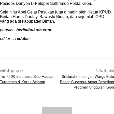
Pasiops Danyon B Pelopor Satbrimob Polda Kepri.
Selain itu Apel Gelar Pasukan juga dihadiri oleh Ketua KPUD
Bintan Harris Daulay, Bawaslu Bintan, dan sejumlah OPD
yang ada di kabupaten Bintan.
penulis :
beritaibukota.com
editor :
redaksi
Artikulli paraprak
Artikulli tjetër
Tim U-20 Indonesia Siap Hadapi
Silaturahmi dengan Warga Batu
Turnamen di Korea Selatan
Besar, Gubernur Ansar Beberkan
Program Unggulan Kepri