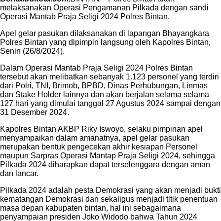
melaksanakan Operasi Pengamanan Pilkada dengan sandi
Operasi Mantab Praja Seligi 2024 Polres Bintan.
Apel gelar pasukan dilaksanakan di lapangan Bhayangkara
Polres Bintan yang dipimpin langsung oleh Kapolres Bintan,
Senin (26/8/2024).
Dalam Operasi Mantab Praja Seligi 2024 Polres Bintan
tersebut akan melibatkan sebanyak 1.123 personel yang terdiri
dari Polri, TNI, Brimob, BPBD, Dinas Perhubungan, Linmas
dan Stake Holder lainnya dan akan berjalan selama selama
127 hari yang dimulai tanggal 27 Agustus 2024 sampai dengan
31 Desember 2024.
Kapolres Bintan AKBP Riky Iswoyo, selaku pimpinan apel
menyampaikan dalam amanatnya, apel gelar pasukan
merupakan bentuk pengecekan akhir kesiapan Personel
maupun Sarpras Operasi Mantap Praja Seligi 2024, sehingga
Pilkada 2024 diharapkan dapat terselenggara dengan aman
dan lancar.
Pilkada 2024 adalah pesta Demokrasi yang akan menjadi bukti
kematangan Demokrasi dan sekaligus menjadi titik penentuan
masa depan kabupaten bintan, hal ini sebagaimana
penyampaian presiden Joko Widodo bahwa Tahun 2024