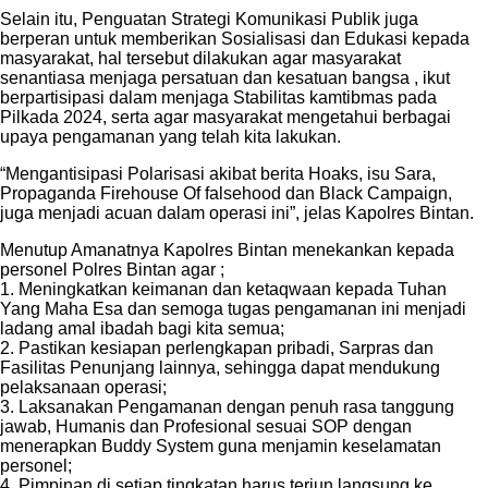
Selain itu, Penguatan Strategi Komunikasi Publik juga
berperan untuk memberikan Sosialisasi dan Edukasi kepada
masyarakat, hal tersebut dilakukan agar masyarakat
senantiasa menjaga persatuan dan kesatuan bangsa , ikut
berpartisipasi dalam menjaga Stabilitas kamtibmas pada
Pilkada 2024, serta agar masyarakat mengetahui berbagai
upaya pengamanan yang telah kita lakukan.
“Mengantisipasi Polarisasi akibat berita Hoaks, isu Sara,
Propaganda Firehouse Of falsehood dan Black Campaign,
juga menjadi acuan dalam operasi ini”, jelas Kapolres Bintan.
Menutup Amanatnya Kapolres Bintan menekankan kepada
personel Polres Bintan agar ;
1. Meningkatkan keimanan dan ketaqwaan kepada Tuhan
Yang Maha Esa dan semoga tugas pengamanan ini menjadi
ladang amal ibadah bagi kita semua;
2. Pastikan kesiapan perlengkapan pribadi, Sarpras dan
Fasilitas Penunjang lainnya, sehingga dapat mendukung
pelaksanaan operasi;
3. Laksanakan Pengamanan dengan penuh rasa tanggung
jawab, Humanis dan Profesional sesuai SOP dengan
menerapkan Buddy System guna menjamin keselamatan
personel;
4. Pimpinan di setiap tingkatan harus terjun langsung ke