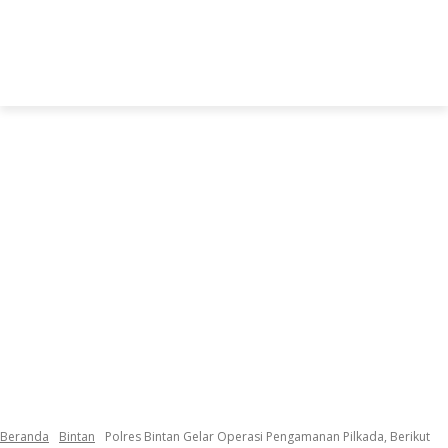
Beranda
Bintan
Polres Bintan Gelar Operasi Pengamanan Pilkada, Berikut