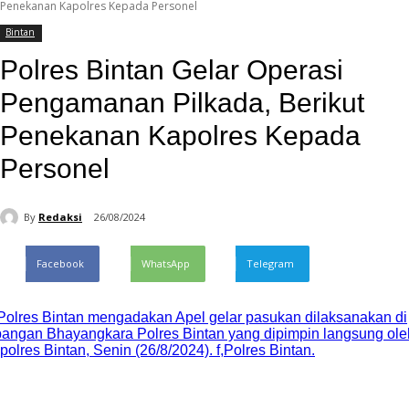
Penekanan Kapolres Kepada Personel
Bintan
Polres Bintan Gelar Operasi
Pengamanan Pilkada, Berikut
Penekanan Kapolres Kepada
Personel
By
Redaksi
26/08/2024
Facebook
WhatsApp
Telegram