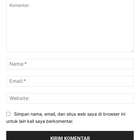
Komentar:
Na
Ema
Web
Simpan nama, email, dan situs web saya di browser ini
untuk lain kali saya berkomentar.