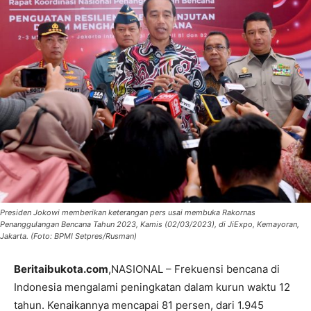
Presiden Jokowi memberikan keterangan pers usai membuka Rakornas
Penanggulangan Bencana Tahun 2023, Kamis (02/03/2023), di JiExpo, Kemayoran,
Jakarta. (Foto: BPMI Setpres/Rusman)
Beritaibukota.com
,NASIONAL – Frekuensi bencana di
Indonesia mengalami peningkatan dalam kurun waktu 12
tahun. Kenaikannya mencapai 81 persen, dari 1.945