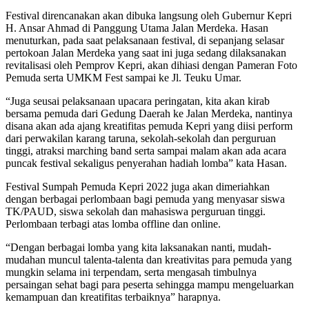
Festival direncanakan akan dibuka langsung oleh Gubernur Kepri
H. Ansar Ahmad di Panggung Utama Jalan Merdeka. Hasan
menuturkan, pada saat pelaksanaan festival, di sepanjang selasar
pertokoan Jalan Merdeka yang saat ini juga sedang dilaksanakan
revitalisasi oleh Pemprov Kepri, akan dihiasi dengan Pameran Foto
Pemuda serta UMKM Fest sampai ke Jl. Teuku Umar.
“Juga seusai pelaksanaan upacara peringatan, kita akan kirab
bersama pemuda dari Gedung Daerah ke Jalan Merdeka, nantinya
disana akan ada ajang kreatifitas pemuda Kepri yang diisi perform
dari perwakilan karang taruna, sekolah-sekolah dan perguruan
tinggi, atraksi marching band serta sampai malam akan ada acara
puncak festival sekaligus penyerahan hadiah lomba” kata Hasan.
Festival Sumpah Pemuda Kepri 2022 juga akan dimeriahkan
dengan berbagai perlombaan bagi pemuda yang menyasar siswa
TK/PAUD, siswa sekolah dan mahasiswa perguruan tinggi.
Perlombaan terbagi atas lomba offline dan online.
“Dengan berbagai lomba yang kita laksanakan nanti, mudah-
mudahan muncul talenta-talenta dan kreativitas para pemuda yang
mungkin selama ini terpendam, serta mengasah timbulnya
persaingan sehat bagi para peserta sehingga mampu mengeluarkan
kemampuan dan kreatifitas terbaiknya” harapnya.