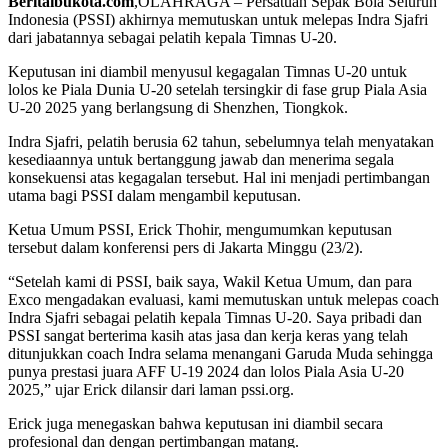
Beritaibukota.com
,OLAHRAGA – Persatuan Sepak Bola Seluruh
Indonesia (PSSI) akhirnya memutuskan untuk melepas Indra Sjafri
dari jabatannya sebagai pelatih kepala Timnas U-20.
Keputusan ini diambil menyusul kegagalan Timnas U-20 untuk
lolos ke Piala Dunia U-20 setelah tersingkir di fase grup Piala Asia
U-20 2025 yang berlangsung di Shenzhen, Tiongkok.
Indra Sjafri, pelatih berusia 62 tahun, sebelumnya telah menyatakan
kesediaannya untuk bertanggung jawab dan menerima segala
konsekuensi atas kegagalan tersebut. Hal ini menjadi pertimbangan
utama bagi PSSI dalam mengambil keputusan.
Ketua Umum PSSI, Erick Thohir, mengumumkan keputusan
tersebut dalam konferensi pers di Jakarta Minggu (23/2).
“Setelah kami di PSSI, baik saya, Wakil Ketua Umum, dan para
Exco mengadakan evaluasi, kami memutuskan untuk melepas coach
Indra Sjafri sebagai pelatih kepala Timnas U-20. Saya pribadi dan
PSSI sangat berterima kasih atas jasa dan kerja keras yang telah
ditunjukkan coach Indra selama menangani Garuda Muda sehingga
punya prestasi juara AFF U-19 2024 dan lolos Piala Asia U-20
2025,” ujar Erick dilansir dari laman pssi.org.
Erick juga menegaskan bahwa keputusan ini diambil secara
profesional dan dengan pertimbangan matang.