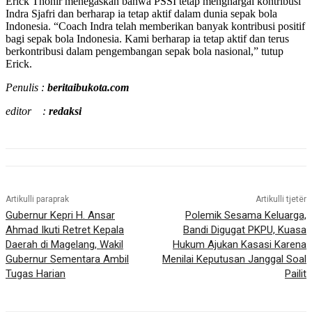
Erick Thohir menegaskan bahwa PSSI tetap menghargai kontribusi
Indra Sjafri dan berharap ia tetap aktif dalam dunia sepak bola
Indonesia. “Coach Indra telah memberikan banyak kontribusi positif
bagi sepak bola Indonesia. Kami berharap ia tetap aktif dan terus
berkontribusi dalam pengembangan sepak bola nasional,” tutup
Erick.
Penulis :
beritaibukota.com
editor :
redaksi
Artikulli paraprak
Artikulli tjetër
Gubernur Kepri H. Ansar
Polemik Sesama Keluarga,
Ahmad Ikuti Retret Kepala
Bandi Digugat PKPU, Kuasa
Daerah di Magelang, Wakil
Hukum Ajukan Kasasi Karena
Gubernur Sementara Ambil
Menilai Keputusan Janggal Soal
Tugas Harian
Pailit