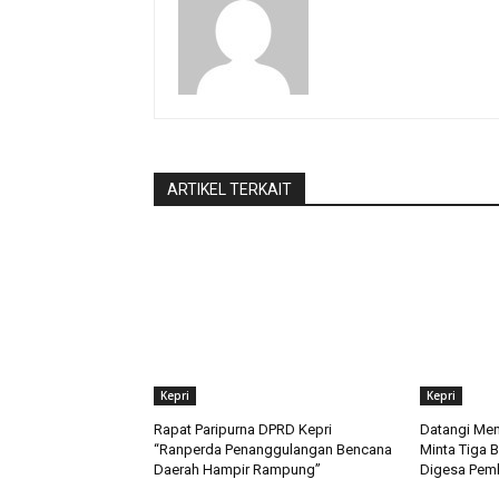
ARTIKEL TERKAIT
Kepri
Kepri
Rapat Paripurna DPRD Kepri
Datangi Men
“Ranperda Penanggulangan Bencana
Minta Tiga B
Daerah Hampir Rampung”
Digesa Pem