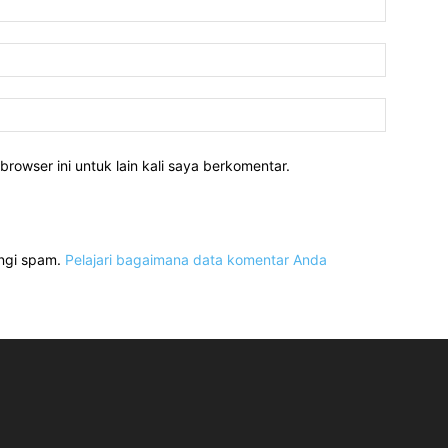
Email:*
Website:
rowser ini untuk lain kali saya berkomentar.
angi spam.
Pelajari bagaimana data komentar Anda