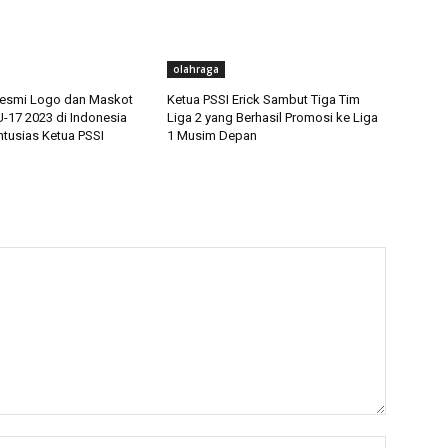
olahraga
resmi Logo dan Maskot
Ketua PSSI Erick Sambut Tiga Tim
U-17 2023 di Indonesia
Liga 2 yang Berhasil Promosi ke Liga
tusias Ketua PSSI
1 Musim Depan
Nama:*