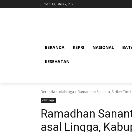
Jumat, Agustus 7, 2026
BERANDA
KEPRI
NASIONAL
BAT
KESEHATAN
Beranda
olahraga
Ramadhan Sananta, Striker Tim U
olahraga
Ramadhan Sananta
asal Lingga, Kabu