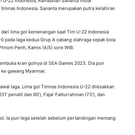
m U-22 Indonesia, Ramadhan Sananta mulai
 timnas Indonesia. Sananta merupakan putra kelahiran
 dari lima gol kemenangan saat Tim U-22 Indonesia
0 pada laga kedua Grup A cabang olahraga sepak bola
Phnom Penh, Kamis (4/5) sore WIB.
membuka kran golnya di SEA Games 2023. Dia pun
ol ke gawang Myanmar.
wal laga. Lima gol Timnas Indonesia U-22 dilesakkan
1′ penalti dan 60′), Fajar Fatturrahman (73′), dan
l. Ia pun lega setelah sebelum pertandingan memang