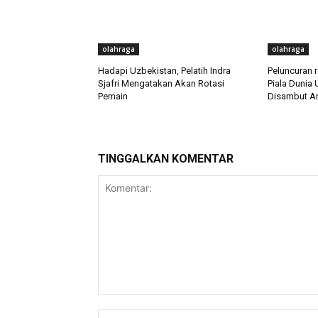
olahraga
olahraga
Hadapi Uzbekistan, Pelatih Indra
Peluncuran 
Sjafri Mengatakan Akan Rotasi
Piala Dunia 
Pemain
Disambut An
TINGGALKAN KOMENTAR
Komentar: