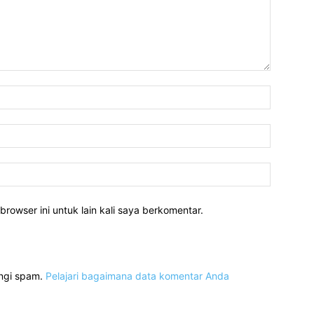
Nama:*
Email:*
Website:
rowser ini untuk lain kali saya berkomentar.
angi spam.
Pelajari bagaimana data komentar Anda