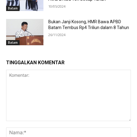
10/05/2024
Batam
Bukan Janji Kosong, HMR Bawa APBD
Batam Tembus Rp4 Triliun dalam 8 Tahun
26/11/2024
Batam
TINGGALKAN KOMENTAR
Komentar:
Na