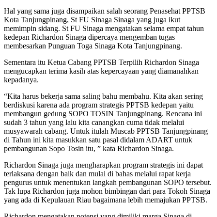
Hal yang sama juga disampaikan salah seorang Penasehat PPTSB
Kota Tanjungpinang, St FU Sinaga Sinaga yang juga ikut
memimpin sidang. St FU Sinaga mengatakan selama empat tahun
kedepan Richardon Sinaga dipercaya mengemban tugas
membesarkan Punguan Toga Sinaga Kota Tanjungpinang.
Sementara itu Ketua Cabang PPTSB Terpilih Richardon Sinaga
mengucapkan terima kasih atas kepercayaan yang diamanahkan
kepadanya.
“Kita harus bekerja sama saling bahu membahu. Kita akan sering
berdiskusi karena ada program strategis PPTSB kedepan yaitu
membangun gedung SOPO TOSIN Tanjungpinang. Rencana ini
sudah 3 tahun yang lalu kita canangkan cuma tidak melalui
musyawarah cabang. Untuk itulah Muscab PPTSB Tanjungpinang
di Tahun ini kita masukkan satu pasal didalam ADART untuk
pembangunan Sopo Tosin itu, ” kata Richardon Sinaga.
Richardon Sinaga juga mengharapkan program strategis ini dapat
terlaksana dengan baik dan mulai di bahas melalui rapat kerja
pengurus untuk menentukan langkah pembangunan SOPO tersebut.
Tak lupa Richardon juga mohon bimbingan dari para Tokoh Sinaga
yang ada di Kepulauan Riau bagaimana lebih memajukan PPTSB.
Richardon mengatakan potensi yang dimiliki marga Sinaga di