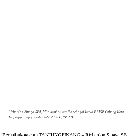
Richardon Sinaga SPd, MPd kembali terpilih sebagai Ketua PPTSB Cabang Kota
Tanjungpinang periode 2022-2026 F, PPTSB
Beritaibukota.com,TANJUNGPINANG – Richardon Sinaga SPd,