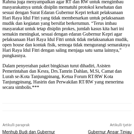
Rahma juga menyampaikan agar RT dan RW untuk mengimbau
masyarakatnya untuk disiplin mematuhi protokol kesehatan dan
sesuai dengan Surat Edaran Gubernur Kepri terkait pelaksanaan
Hari Raya Idul Fitri yang tidak membenarkan untuk pelaksanaan
mudik dan kegiatan yang bersifat berkerumun. “Terus imbau
masyarakat untuk tetap disiplin prokes, jumlah kasus kita hari ini
semakin meningkat, sesuai dengan edaran Gubernur Kepri agar
pelaksanaan Hari Raya Idul Fitri untuk tidak melaksanakan mudik,
open house dan kontak fisik, semoga tidak mengurangi semaraknya
Hari Raya Idul Fitri dengan saling menjaga satu sama lainnya,”
pungkasnya.
Dalam penyerahan paket bingkisan turut dihadiri, Asisten
Pemerintahan dan Kesra, Drs.Tamrin Dahlan, M.Si, Camat dan
Lurah se-Kota Tanjungpinang, Ketua Forum RT/RW Kota
Tanjungpinang, Hasirin dan Perwakilan RT/RW yang menerima
secara simbolis.***
Artikulli paraprak
Artikulli tjetër
Menhub Budi dan Gubernur
Gubernur Ansar Tinjau