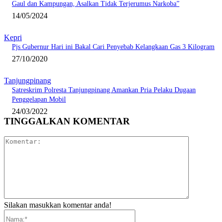
Gaul dan Kampungan, Asalkan Tidak Terjerumus Narkoba”
14/05/2024
Kepri
Pjs Gubernur Hari ini Bakal Cari Penyebab Kelangkaan Gas 3 Kilogram
27/10/2020
Tanjungpinang
Satreskrim Polresta Tanjungpinang Amankan Pria Pelaku Dugaan
Penggelapan Mobil
24/03/2022
TINGGALKAN KOMENTAR
Komentar:
Silakan masukkan komentar anda!
Nama:*