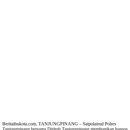
Beritaibukota.com, TANJUNGPINANG – Satpolairud Polres
Tanjungpinang bersama Dishub Tanjungpinang membagikan bansos