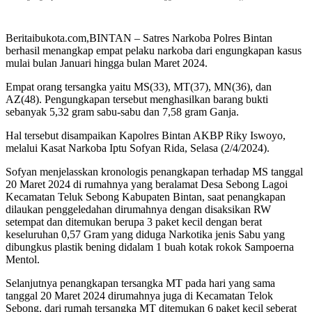
Beritaibukota.com,BINTAN – Satres Narkoba Polres Bintan
berhasil menangkap empat pelaku narkoba dari engungkapan kasus
mulai bulan Januari hingga bulan Maret 2024.
Empat orang tersangka yaitu MS(33), MT(37), MN(36), dan
AZ(48). Pengungkapan tersebut menghasilkan barang bukti
sebanyak 5,32 gram sabu-sabu dan 7,58 gram Ganja.
Hal tersebut disampaikan Kapolres Bintan AKBP Riky Iswoyo,
melalui Kasat Narkoba Iptu Sofyan Rida, Selasa (2/4/2024).
Sofyan menjelasskan kronologis penangkapan terhadap MS tanggal
20 Maret 2024 di rumahnya yang beralamat Desa Sebong Lagoi
Kecamatan Teluk Sebong Kabupaten Bintan, saat penangkapan
dilaukan penggeledahan dirumahnya dengan disaksikan RW
setempat dan ditemukan berupa 3 paket kecil dengan berat
keseluruhan 0,57 Gram yang diduga Narkotika jenis Sabu yang
dibungkus plastik bening didalam 1 buah kotak rokok Sampoerna
Mentol.
Selanjutnya penangkapan tersangka MT pada hari yang sama
tanggal 20 Maret 2024 dirumahnya juga di Kecamatan Telok
Sebong, dari rumah tersangka MT ditemukan 6 paket kecil seberat