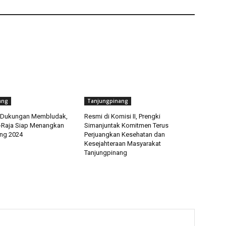
ang
Tanjungpinang
Dukungan Membludak,
Resmi di Komisi II, Prengki
-Raja Siap Menangkan
Simanjuntak Komitmen Terus
ng 2024
Perjuangkan Kesehatan dan
Kesejahteraan Masyarakat
Tanjungpinang