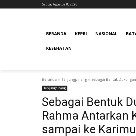
Sabtu, Agustus 8, 2026
BERANDA
KEPRI
NASIONAL
BAT
KESEHATAN
Beranda
Tanjungpinang
Sebagai Bentuk Dukungan,
Tanjungpinang
Sebagai Bentuk D
Rahma Antarkan K
sampai ke Karim