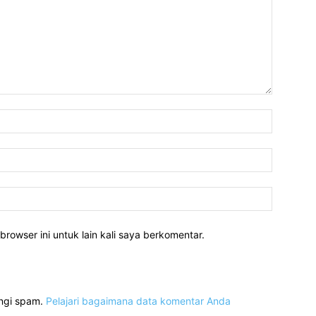
Nama:*
Email:*
Website:
rowser ini untuk lain kali saya berkomentar.
angi spam.
Pelajari bagaimana data komentar Anda