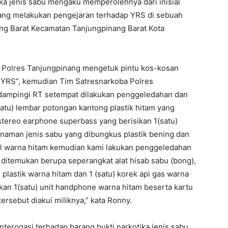
ka jenis sabu mengaku memperolehnya dari inisial
ang melakukan pengejaran terhadap YRS di sebuah
ang Barat Kecamatan Tanjungpinang Barat Kota
a Polres Tanjungpinang mengetuk pintu kos-kosan
 ”YRS”, kemudian Tim Satresnarkoba Polres
dampingi RT setempat dilakukan penggeledahan dan
atu) lembar potongan kantong plastik hitam yang
 stereo earphone superbass yang berisikan 1(satu)
anaman jenis sabu yang dibungkus plastik bening dan
ital warna hitam kemudian kami lakukan penggeledahan
i ditemukan berupa seperangkat alat hisab sabu (bong),
e plastik warna hitam dan 1 (satu) korek api gas warna
an 1(satu) unit handphone warna hitam beserta kartu
rsebut diakui miliknya,” kata Ronny.
terogasi terhadap barang bukti narkotika jenis sabu