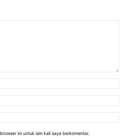
Nama:*
Email:*
Website:
rowser ini untuk lain kali saya berkomentar.