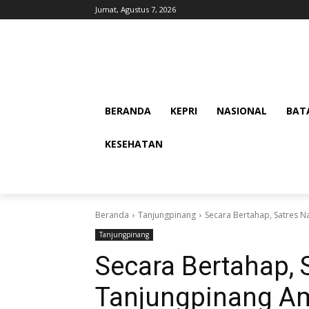
Jumat, Agustus 7, 2026
BERANDA
KEPRI
NASIONAL
BAT
KESEHATAN
Beranda
Tanjungpinang
Secara Bertahap, Satres 
Tanjungpinang
Secara Bertahap, 
Tanjungpinang A