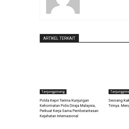
ARTIKEL TERKAIT
Tanjungpinang
Tanjungpin
Polda Kepri Terima Kunjungan
Seorang Kak
Kehormatan Polis Diraja Malaysia,
Tirinya. Men
Perkuat Kerja Sama Pemberantasan
Kejahatan Internasional