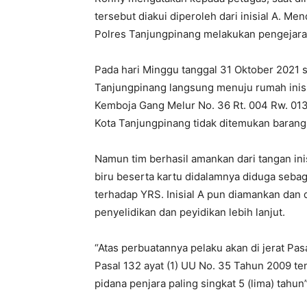
tersebut diakui diperoleh dari inisial A. M
Polres Tanjungpinang melakukan pengejaran 
Pada hari Minggu tanggal 31 Oktober 2021 s
Tanjungpinang langsung menuju rumah inisia
Kemboja Gang Melur No. 36 Rt. 004 Rw. 01
Kota Tanjungpinang tidak ditemukan barang 
Namun tim berhasil amankan dari tangan ini
biru beserta kartu didalamnya diduga sebaga
terhadap YRS. Inisial A pun diamankan dan
penyelidikan dan peyidikan lebih lanjut.
“Atas perbuatannya pelaku akan di jerat Pasal
Pasal 132 ayat (1) UU No. 35 Tahun 2009 t
pidana penjara paling singkat 5 (lima) tahu