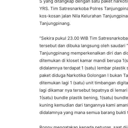
S yang ditangkap dengan satu paket narkoti
YRS. Tim Satresnarkoba Polres Tanjungpin
kos-kosan jalan Nila Kelurahan Tanjungpin
Tanjungpinang.
“Sekira pukul 23.00 WIB Tim Satresnarkob
tersebut dan dibuka langsung oleh saudari
Tanjungpinang memperkenalkan diri dan di
ditemukan di kloset kamar mandi berupa 1(s
didalamnya terdapat 1 (satu) lembar plastik
paket diduga Narkotika Golongan I bukan T
ditemukan lagi 1 (satu) unit timbangan dig
lagi dikamar nya tersebut tepatnya di lemar
1(satu) bundle plastik bening, 1(satu) bundl
kuning kemudian dari tangannya kami amank
didalamnya yang mana semua barang bukti te
Ronny mengatakan kepada petugas, saat diin