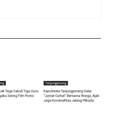
ang
Tanjungpinang
ek Tega Cabuli Tiga Cucu
Kapolresta Tanjungpinang Gelar
gaku Sering Film Porno
“Jumat Curhat” Bersama Warga, Ajak
Jaga Kondusifitas Jelang Pilkada