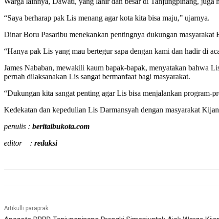
Warga lainnya, Dawati, yang lahir dan besar di Tanjungpinang, jug
“Saya berharap pak Lis menang agar kota kita bisa maju,” ujarnya.
Dinar Boru Pasaribu menekankan pentingnya dukungan masyarakat B
“Hanya pak Lis yang mau bertegur sapa dengan kami dan hadir di aca
James Nababan, mewakili kaum bapak-bapak, menyatakan bahwa Lis 
pernah dilaksanakan Lis sangat bermanfaat bagi masyarakat.
“Dukungan kita sangat penting agar Lis bisa menjalankan program-p
Kedekatan dan kepedulian Lis Darmansyah dengan masyarakat Kijan
penulis :
beritaibukota.com
editor :
redaksi
Artikulli paraprak