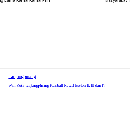
ng Lama Ramai Ramai Pilih
Masyarakat T
Tanjungpinang
Wali Kota Tanjungpinang Kembali Rotasi Eselon II, III dan IV
: