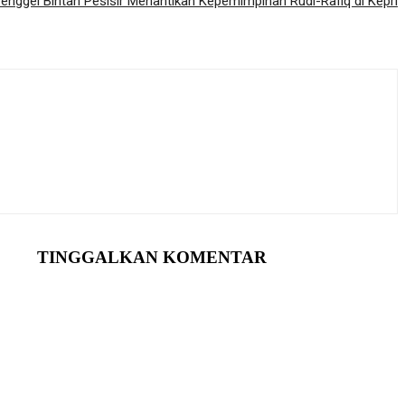
enggel Bintan Pesisir Menantikan Kepemimpinan Rudi-Rafiq di Kepri
TINGGALKAN KOMENTAR