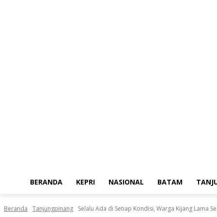
Kamis, Agustus 6, 2026
BERANDA
KEPRI
NASIONAL
BATAM
TANJ
Beranda
Tanjungpinang
Selalu Ada di Setiap Kondisi, Warga Kijang Lama S