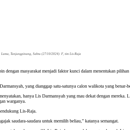
Lama, Tanjungpinang, Sabtu (27/10/2024). F, tim Lis-Raja
gan masyarakat menjadi faktor kunci dalam menentukan pilihan warg
rmansyah, yang dianggap satu-satunya calon walikota yang benar-be
 menyatakan, hanya Lis Darmansyah yang mau dekat dengan mereka. Lis 
ngan warganya.
mendukung Lis-Raja.
ngajak saudara-saudara untuk memilih beliau,” katanya semangat.