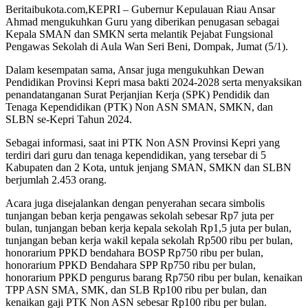
Beritaibukota.com,KEPRI – Gubernur Kepulauan Riau Ansar
Ahmad mengukuhkan Guru yang diberikan penugasan sebagai
Kepala SMAN dan SMKN serta melantik Pejabat Fungsional
Pengawas Sekolah di Aula Wan Seri Beni, Dompak, Jumat (5/1).
Dalam kesempatan sama, Ansar juga mengukuhkan Dewan
Pendidikan Provinsi Kepri masa bakti 2024-2028 serta menyaksikan
penandatanganan Surat Perjanjian Kerja (SPK) Pendidik dan
Tenaga Kependidikan (PTK) Non ASN SMAN, SMKN, dan
SLBN se-Kepri Tahun 2024.
Sebagai informasi, saat ini PTK Non ASN Provinsi Kepri yang
terdiri dari guru dan tenaga kependidikan, yang tersebar di 5
Kabupaten dan 2 Kota, untuk jenjang SMAN, SMKN dan SLBN
berjumlah 2.453 orang.
Acara juga disejalankan dengan penyerahan secara simbolis
tunjangan beban kerja pengawas sekolah sebesar Rp7 juta per
bulan, tunjangan beban kerja kepala sekolah Rp1,5 juta per bulan,
tunjangan beban kerja wakil kepala sekolah Rp500 ribu per bulan,
honorarium PPKD bendahara BOSP Rp750 ribu per bulan,
honorarium PPKD Bendahara SPP Rp750 ribu per bulan,
honorarium PPKD pengurus barang Rp750 ribu per bulan, kenaikan
TPP ASN SMA, SMK, dan SLB Rp100 ribu per bulan, dan
kenaikan gaji PTK Non ASN sebesar Rp100 ribu per bulan.