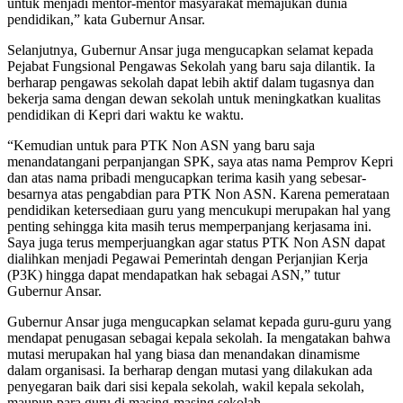
untuk menjadi mentor-mentor masyarakat memajukan dunia
pendidikan,” kata Gubernur Ansar.
Selanjutnya, Gubernur Ansar juga mengucapkan selamat kepada
Pejabat Fungsional Pengawas Sekolah yang baru saja dilantik. Ia
berharap pengawas sekolah dapat lebih aktif dalam tugasnya dan
bekerja sama dengan dewan sekolah untuk meningkatkan kualitas
pendidikan di Kepri dari waktu ke waktu.
“Kemudian untuk para PTK Non ASN yang baru saja
menandatangani perpanjangan SPK, saya atas nama Pemprov Kepri
dan atas nama pribadi mengucapkan terima kasih yang sebesar-
besarnya atas pengabdian para PTK Non ASN. Karena pemerataan
pendidikan ketersediaan guru yang mencukupi merupakan hal yang
penting sehingga kita masih terus memperpanjang kerjasama ini.
Saya juga terus memperjuangkan agar status PTK Non ASN dapat
dialihkan menjadi Pegawai Pemerintah dengan Perjanjian Kerja
(P3K) hingga dapat mendapatkan hak sebagai ASN,” tutur
Gubernur Ansar.
Gubernur Ansar juga mengucapkan selamat kepada guru-guru yang
mendapat penugasan sebagai kepala sekolah. Ia mengatakan bahwa
mutasi merupakan hal yang biasa dan menandakan dinamisme
dalam organisasi. Ia berharap dengan mutasi yang dilakukan ada
penyegaran baik dari sisi kepala sekolah, wakil kepala sekolah,
maupun para guru di masing-masing sekolah.