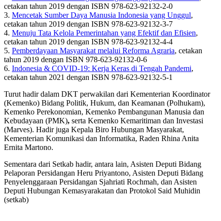
cetakan tahun 2019 dengan ISBN 978-623-92132-2-0
3.
Mencetak Sumber Daya Manusia Indonesia yang Unggul
,
cetakan tahun 2019 dengan ISBN 978-623-92132-3-7
4.
Menuju Tata Kelola Pemerintahan yang Efektif dan Efisien
,
cetakan tahun 2019 dengan ISBN 978-623-92132-4-4
5.
Pemberdayaan Masyarakat melalui Reforma Agraria
, cetakan
tahun 2019 dengan ISBN 978-623-92132-0-6
6.
Indonesia & COVID-19: Kerja Keras di Tengah Pandemi
,
cetakan tahun 2021 dengan ISBN 978-623-92132-5-1
Turut hadir dalam DKT perwakilan dari Kementerian Koordinator
(Kemenko) Bidang Politik, Hukum, dan Keamanan (Polhukam),
Kemenko Perekonomian, Kemenko Pembangunan Manusia dan
Kebudayaan (PMK)
,
serta Kemenko Kemaritiman dan Investasi
(Marves). Hadir juga Kepala Biro Hubungan Masyarakat,
Kementerian Komunikasi dan Informatika, Raden Rhina Anita
Ernita Martono.
Sementara dari Setkab hadir, antara lain, Asisten Deputi Bidang
Pelaporan Persidangan Heru Priyantono, Asisten Deputi Bidang
Penyelenggaraan Persidangan Sjahriati Rochmah, dan Asisten
Deputi Hubungan Kemasyarakatan dan Protokol Said Muhidin
(setkab)