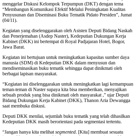
menggelar Diskusi Kelompok Terpumpun (DKT) dengan tema
“Membangun Komunikasi Efektif Melalui Peningkatan Kualitas
Penyusunan dan Diseminasi Buku Tematik Pidato Presiden”, Jumat
(04/11).
Kegiatan yang diselenggarakan oleh Asisten Deputi Bidang Naskah
dan Penerjemahan (Asdep Naster), Kedeputian Dukungan Kerja
Kabinet (DKK) ini bertempat di Royal Padjajaran Hotel, Bogor,
Jawa Barat.
Kegiatan ini bertujuan untuk meningkatkan kapasitas sumber daya
manusia (SDM) di Kedeputian DKK dalam menyusun dan
mendiseminasikan buku tematik sehingga dapat dinikmati oleh
berbagai lapisan masyarakat.
“Kegiatan ini diselenggarakan untuk meningkatkan lagi kemampuan
teman-teman di Naster supaya kita bisa memberikan, menyajikan
sebuah produk yang bisa dinikmati oleh masyarakat ,” ujar Deputi
Bidang Dukungan Kerja Kabinet (DKK), Thanon Aria Dewangga
saat membuka diskusi.
Deputi DKK menilai, sejumlah buku tematik yang telah dihasilkan
Kedeputian DKK masih berorientasi pada segmentasi tertentu.
“Jangan hanya kita melihat
segmented
. [Kita] membuat sesuatu