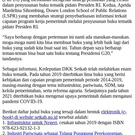
dalam penyusunan buku tematik pidato Presiden RI. Kedua, Aprida
Mardelina Sihombing, Dosen London School of Public Relations
(LSPR) yang membahas strategi penyebarluasan informasi terkait
capaian program kerja pemerintah melalui penyusunan buku tematik
pidato Presiden RI.
“Saya berharap dengan pertemuan ini nanti ada masukan-masukan.
moga-moga nanti kita bisa membuat buku yang lebih baik lagi dari
buku yang sudah kita buat saat ini. Tahun depan saya berharap
teman-teman bisa buat satu buku tentang Presidensi G20,”
tandasnya.
Sebagai informasi, Kedeputian DKK Setkab telah melahirkan enam
buku tematik. Pada tahun 2019 diterbitkan lima buku yang berisi
kebijakan dan capaian program pemerintah periode 2014-2019,
masing-masing dengan tema infrastruktur, pariwisata, SDM, tata
kelola pemerintahan, serta reforma agraria. Selanjutnya pada tahun
2021 diterbitkan buku mengenai upaya pemerintah dalam mengatasi
pandemi COVID-19.
Berikut daftar judul buku yang tersaji dalam bentuk
elektronik (
e-
book
) di
website
setkab.go.id
tersebut adalah:
1.
Infrastruktur untuk Negeri
, cetakan tahun 2019 dengan ISBN
978-623-92132-1-3
2.
Industri Pariwisata sebagai Tulang Punggung Perekonomian
,