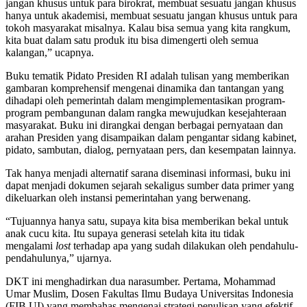
jangan khusus untuk para birokrat, membuat sesuatu jangan khusus
hanya untuk akademisi, membuat sesuatu jangan khusus untuk para
tokoh masyarakat misalnya. Kalau bisa semua yang kita rangkum,
kita buat dalam satu produk itu bisa dimengerti oleh semua
kalangan,” ucapnya.
Buku tematik Pidato Presiden RI adalah tulisan yang memberikan
gambaran komprehensif mengenai dinamika dan tantangan yang
dihadapi oleh pemerintah dalam mengimplementasikan program-
program pembangunan dalam rangka mewujudkan kesejahteraan
masyarakat. Buku ini dirangkai dengan berbagai pernyataan dan
arahan Presiden yang disampaikan dalam pengantar sidang kabinet,
pidato, sambutan, dialog, pernyataan pers, dan kesempatan lainnya.
Tak hanya menjadi alternatif sarana diseminasi informasi, buku ini
dapat menjadi dokumen sejarah sekaligus sumber data primer yang
dikeluarkan oleh instansi pemerintahan yang berwenang.
“Tujuannya hanya satu, supaya kita bisa memberikan bekal untuk
anak cucu kita. Itu supaya generasi setelah kita itu tidak
mengalami
lost
terhadap apa yang sudah dilakukan oleh pendahulu-
pendahulunya,” ujarnya.
DKT ini menghadirkan dua narasumber. Pertama, Mohammad
Umar Muslim, Dosen Fakultas Ilmu Budaya Universitas Indonesia
(FIB UI) yang membahas mengenai strategi penulisan yang efektif