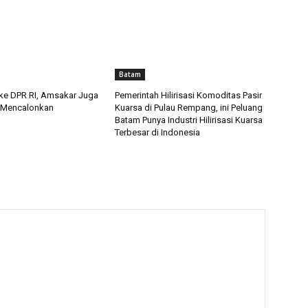
Batam
 ke DPR RI, Amsakar Juga
Pemerintah Hilirisasi Komoditas Pasir
t Mencalonkan
Kuarsa di Pulau Rempang, ini Peluang
Batam Punya Industri Hilirisasi Kuarsa
Terbesar di Indonesia