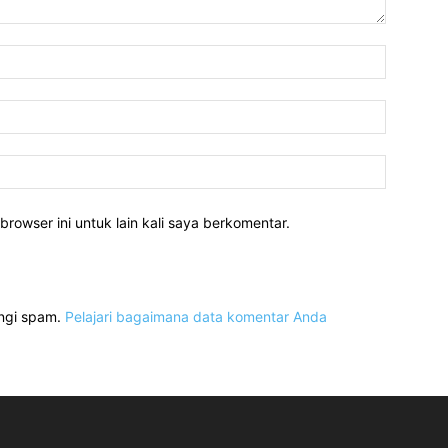
Nama:*
Email:*
Website:
rowser ini untuk lain kali saya berkomentar.
angi spam.
Pelajari bagaimana data komentar Anda