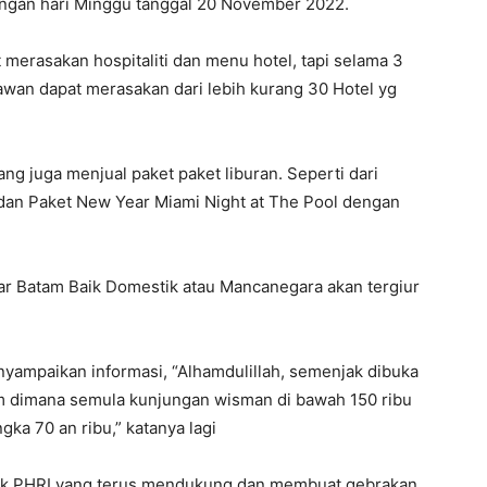
engan hari Minggu tanggal 20 November 2022.
 merasakan hospitaliti dan menu hotel, tapi selama 3
awan dapat merasakan dari lebih kurang 30 Hotel yg
ng juga menjual paket paket liburan. Seperti dari
 dan Paket New Year Miami Night at The Pool dengan
 luar Batam Baik Domestik atau Mancanegara akan tergiur
ampaikan informasi, “Alhamdulillah, semenjak dibuka
m dimana semula kunjungan wisman di bawah 150 ribu
gka 70 an ribu,” katanya lagi
suk PHRI yang terus mendukung dan membuat gebrakan