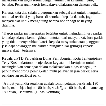
melaksanakan tugas sesuai dengan aturan dan ketentuan yang
berlaku. Penerapan karcis hendaknya dilaksanakan dengan baik.
Karena, kata dia, selain dipergunakan sebagai alat untuk mengukur
nominal retribusi yang harus di setorkan kepada daerah, juga
menjadi alat untuk menghitung berapa honor bagi hasil yang
diterima.
“Karcis parkir ini merupakan legalitas untuk melindungi juru parkir
terhadap adanya kemungkinan tuntutan dari masyarakat. Juru parkir
yang tidak menyerahkan karcis kepada masyarakat atau pengguna
jasa dapat dianggap melakukan pungutan liar (pungli) kepada
masyarakat,” tegasnya.
Kepala UPTD Perparkiran Dinas Perhubungan Kota Tanjungpinag
Tedy Kushindartono menjelaksan kegiatan ini bertujuan untuk
meningkatkan semangat dalam melaksanakan tugas sebagai juru
parkir, mendorong peningkatan mutu pelayanan jasa parkir, serta
pendapatan retribusi parkir.
“Atribut yang kita serahkan adalah rompi petugas parkir ada 180
buah, mantel/jas hujan 180 buah,
stick light
100 buah, dan name tag
180 buah,” sebutnya. (Dinas Kominfo).