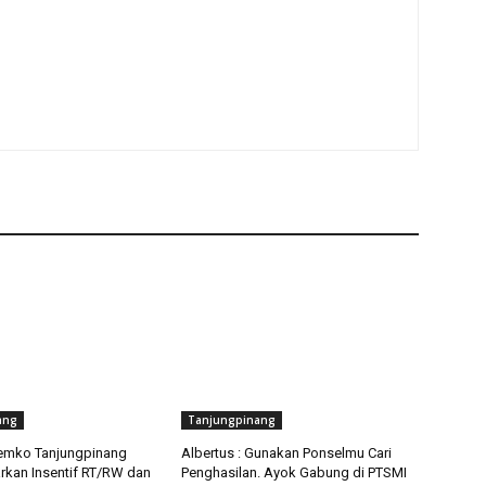
ang
Tanjungpinang
emko Tanjungpinang
Albertus : Gunakan Ponselmu Cari
rkan Insentif RT/RW dan
Penghasilan. Ayok Gabung di PTSMI