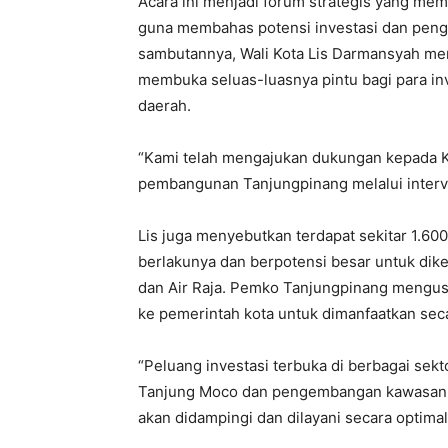
Acara ini menjadi forum strategis yang m
guna membahas potensi investasi dan pen
sambutannya, Wali Kota Lis Darmansyah m
membuka seluas-luasnya pintu bagi para in
daerah.
“Kami telah mengajukan dukungan kepada Ka
pembangunan Tanjungpinang melalui interven
Lis juga menyebutkan terdapat sekitar 1.6
berlakunya dan berpotensi besar untuk di
dan Air Raja. Pemko Tanjungpinang mengusu
ke pemerintah kota untuk dimanfaatkan seca
“Peluang investasi terbuka di berbagai sekto
Tanjung Moco dan pengembangan kawasan pe
akan didampingi dan dilayani secara optima