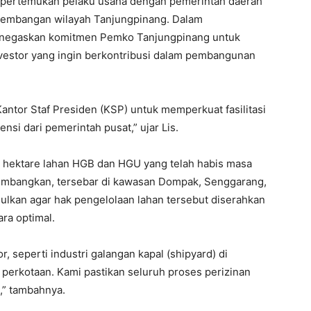
empertemukan pelaku usaha dengan pemerintah daerah
gembangan wilayah Tanjungpinang. Dalam
enegaskan komitmen Pemko Tanjungpinang untuk
vestor yang ingin berkontribusi dalam pembangunan
ntor Staf Presiden (KSP) untuk memperkuat fasilitasi
si dari pemerintah pusat,” ujar Lis.
00 hektare lahan HGB dan HGU yang telah habis masa
kembangkan, tersebar di kawasan Dompak, Senggarang,
lkan agar hak pengelolaan lahan tersebut diserahkan
ra optimal.
r, seperti industri galangan kapal (shipyard) di
rkotaan. Kami pastikan seluruh proses perizinan
l,” tambahnya.