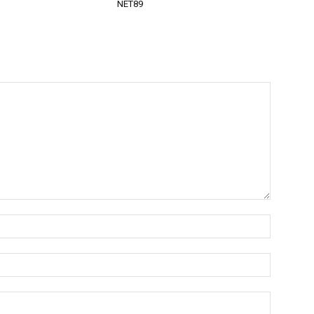
NET89
Nama:*
Email:*
Website: