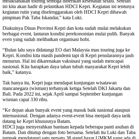
melaksanakan touring semoga diberikan kesehatan selalu. Setelah
ini kita akan hadir di pelantikan HDCI Kepri. Kegiatan ini tentunya
kegiatan rutin yang diselenggarakan oleh HDCI Kepri dibawah
pimpinan Pak Taba Iskandar,” kata Luki.
Diakuinya Dinas Provinsi Kepri dan kota sudah mulai melakukan
berbagai event, lantaran kondisi perekonomian mulai pulih. Banyak
even yang sudah melibatkan organisasi hobi.
“Bulan lalu saya didatangi EO dari Malaysia mau touring juga ke
Kepri. Kondisi kita masih pandemi tapi di Kepri penularannya jauh
menurun. Hal ini dikarenakan vaksinasi yang sudah mencapai
nasional. Kita harapkan daya tahan tubuh masyarakat Kepri lebih
baik,” katanya.
Tak hanya itu, Kepri juga mendapat kunjungan wisatawan
mancanegara (wisman) terbanyak ketiga Setelah DKI Jakarta dan
Bali. Pada 2022 ini, sejak April sampai September kunjungan
wisman capai 330 ribu.
“Ke depan akan banyak event yang masuk baik nasional ataupun
internasional. Dengan adanya event-event bisa menjadi daya tarik
datang ke Kepri khususnya Batam.
HDCI juga menyerahkan bantuan kepada beberapa panti asuhan di
Batam. Dan ditutup dengan foto bersama. Setelah itu Luki dan Taba
tampak mendatangi satu persatu 38 stand bazar UMKM yang ada di