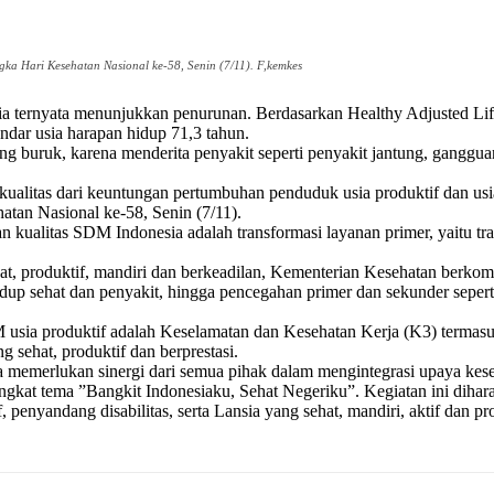
ka Hari Kesehatan Nasional ke-58, Senin (7/11). F,kemkes
a ternyata menunjukkan penurunan. Berdasarkan Healthy Adjusted 
dar usia harapan hidup 71,3 tahun.
ang buruk, karena menderita penyakit seperti penyakit jantung, gangguan
rkualitas dari keuntungan pertumbuhan penduduk usia produktif dan usi
atan Nasional ke-58, Senin (7/11).
 kualitas SDM Indonesia adalah transformasi layanan primer, yaitu t
at, produktif, mandiri dan berkeadilan, Kementerian Kesehatan berko
idup sehat dan penyakit, hingga pencegahan primer dan sekunder seper
usia produktif adalah Keselamatan dan Kesehatan Kerja (K3) termasu
 sehat, produktif dan berprestasi.
 memerlukan sinergi dari semua pihak dalam mengintegrasi upaya keseh
ngkat tema ”Bangkit Indonesiaku, Sehat Negeriku”. Kegiatan ini dih
enyandang disabilitas, serta Lansia yang sehat, mandiri, aktif dan p