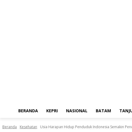
Kamis, Agustus 6, 2026
BERANDA
KEPRI
NASIONAL
BATAM
TANJ
Beranda
Kesehatan
Usia Harapan Hidup Penduduk Indonesia Semakin Pende