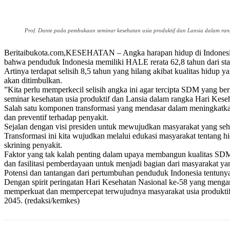
Prof. Dante pada pembukaan seminar kesehatan usia produktif dan Lansia dalam rang
Beritaibukota.com,KESEHATAN – Angka harapan hidup di Indonesi
bahwa penduduk Indonesia memiliki HALE rerata 62,8 tahun dari stan
Artinya terdapat selisih 8,5 tahun yang hilang akibat kualitas hidup y
akan ditimbulkan.
”Kita perlu memperkecil selisih angka ini agar tercipta SDM yang be
seminar kesehatan usia produktif dan Lansia dalam rangka Hari Keseh
Salah satu komponen transformasi yang mendasar dalam meningkatkan
dan preventif terhadap penyakit.
Sejalan dengan visi presiden untuk mewujudkan masyarakat yang seh
Transformasi ini kita wujudkan melalui edukasi masyarakat tentang h
skrining penyakit.
Faktor yang tak kalah penting dalam upaya membangun kualitas SDM 
dan fasilitasi pemberdayaan untuk menjadi bagian dari masyarakat yang
Potensi dan tantangan dari pertumbuhan penduduk Indonesia tentunya
Dengan spirit peringatan Hari Kesehatan Nasional ke-58 yang menga
memperkuat dan mempercepat terwujudnya masyarakat usia produktif, p
2045. (redaksi/kemkes)