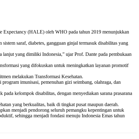
Life Expectancy (HALE) oleh WHO pada tahun 2019 menunjukkan
 sistem saraf, diabetes, gangguan ginjal termasuk disabilitas yang
a lanjut yang dimiliki Indonesia,” ujar Prof. Dante pada pembukaan
ransformasi yang difokuskan untuk meningkatkan layanan promotif
mitmen melakukan Transformasi Kesehatan.
ti program imunisasi, pemenuhan gizi seimbang, olahraga, dan
k pada kelompok disabilitas, dengan menyediakan sarana prasarana
atan yang berkualitas, baik di tingkat pusat maupun daerah.
arapkan menjadi pendorong seluruh pemangku kepentingan untuk
roduktif, sehingga menjadi fondasi menuju Indonesia Emas tahun