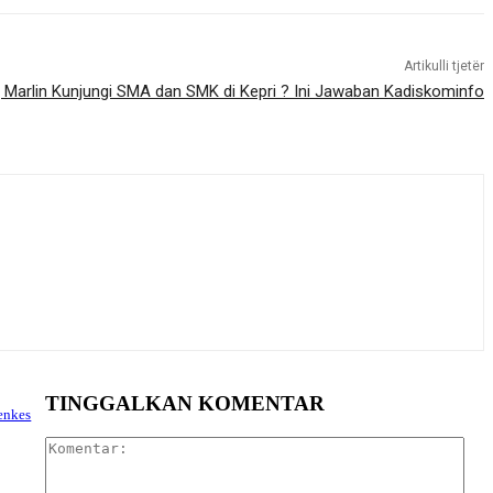
Artikulli tjetër
 Marlin Kunjungi SMA dan SMK di Kepri ? Ini Jawaban Kadiskominfo
TINGGALKAN KOMENTAR
enkes
Kom