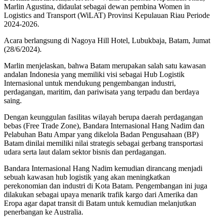
Marlin Agustina, didaulat sebagai dewan pembina Women in
Logistics and Transport (WiLAT) Provinsi Kepulauan Riau Periode
2024-2026.
Acara berlangsung di Nagoya Hill Hotel, Lubukbaja, Batam, Jumat
(28/6/2024).
Marlin menjelaskan, bahwa Batam merupakan salah satu kawasan
andalan Indonesia yang memiliki visi sebagai Hub Logistik
Internasional untuk mendukung pengembangan industri,
perdagangan, maritim, dan pariwisata yang terpadu dan berdaya
saing.
Dengan keunggulan fasilitas wilayah berupa daerah perdagangan
bebas (Free Trade Zone), Bandara Internasional Hang Nadim dan
Pelabuhan Batu Ampar yang dikelola Badan Pengusahaan (BP)
Batam dinilai memiliki nilai strategis sebagai gerbang transportasi
udara serta laut dalam sektor bisnis dan perdagangan.
Bandara Internasional Hang Nadim kemudian dirancang menjadi
sebuah kawasan hub logistik yang akan meningkatkan
perekonomian dan industri di Kota Batam. Pengembangan ini juga
dilakukan sebagai upaya menarik trafik kargo dari Amerika dan
Eropa agar dapat transit di Batam untuk kemudian melanjutkan
penerbangan ke Australia.