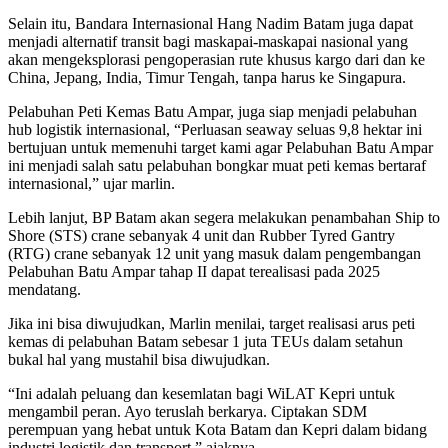
Selain itu, Bandara Internasional Hang Nadim Batam juga dapat
menjadi alternatif transit bagi maskapai-maskapai nasional yang
akan mengeksplorasi pengoperasian rute khusus kargo dari dan ke
China, Jepang, India, Timur Tengah, tanpa harus ke Singapura.
Pelabuhan Peti Kemas Batu Ampar, juga siap menjadi pelabuhan
hub logistik internasional, “Perluasan seaway seluas 9,8 hektar ini
bertujuan untuk memenuhi target kami agar Pelabuhan Batu Ampar
ini menjadi salah satu pelabuhan bongkar muat peti kemas bertaraf
internasional,” ujar marlin.
Lebih lanjut, BP Batam akan segera melakukan penambahan Ship to
Shore (STS) crane sebanyak 4 unit dan Rubber Tyred Gantry
(RTG) crane sebanyak 12 unit yang masuk dalam pengembangan
Pelabuhan Batu Ampar tahap II dapat terealisasi pada 2025
mendatang.
Jika ini bisa diwujudkan, Marlin menilai, target realisasi arus peti
kemas di pelabuhan Batam sebesar 1 juta TEUs dalam setahun
bukal hal yang mustahil bisa diwujudkan.
“Ini adalah peluang dan kesemlatan bagi WiLAT Kepri untuk
mengambil peran. Ayo teruslah berkarya. Ciptakan SDM
perempuan yang hebat untuk Kota Batam dan Kepri dalam bidang
industri logistik dan transport,” ajaknya.