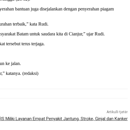
nyerahan bantuan juga disejalankan dengan penyerahan piagam
rahan terbaik,” kata Rudi.
syarakat Batam untuk saudara kita di Cianjur,” ujar Rudi.
 tersebut terus terjaga.
n ke jalan.
” katanya. (redaksi)
Artikulli tjetër
S Miliki Layanan Empat Penyakit Jantung, Stroke, Ginjal dan Kanker