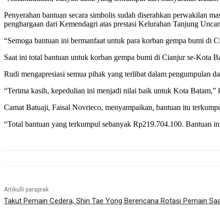
Penyerahan bantuan secara simbolis sudah diserahkan perwakilan ma
penghargaan dari Kemendagri atas prestasi Kelurahan Tanjung Uncang,
“Semoga bantuan ini bermanfaat untuk para korban gempa bumi di Ci
Saat ini total bantuan untuk korban gempa bumi di Cianjur se-Kota Ba
Rudi mengapresiasi semua pihak yang terlibat dalam pengumpulan dana
“Terima kasih, kepedulian ini menjadi nilai baik untuk Kota Batam,” 
Camat Batuaji, Faisal Novrieco, menyampaikan, bantuan itu terkumpu
“Total bantuan yang terkumpul sebanyak Rp219.704.100. Bantuan ini 
Artikulli paraprak
Takut Pemain Cedera, Shin Tae Yong Berencana Rotasi Pemain Saa