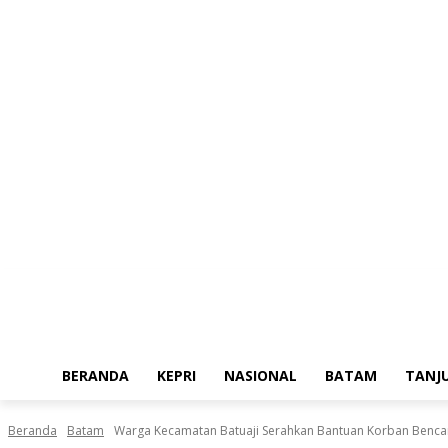
Kamis, Agustus 6, 2026
BERANDA
KEPRI
NASIONAL
BATAM
TANJ
Beranda
Batam
Warga Kecamatan Batuaji Serahkan Bantuan Korban Bencana 