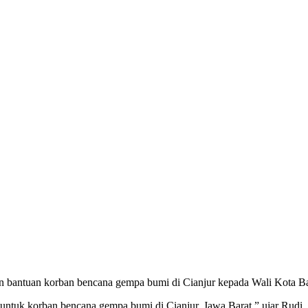
bantuan korban bencana gempa bumi di Cianjur kepada Wali Kota B
untuk korban bencana gempa bumi di Cianjur, Jawa Barat,” ujar Rudi,