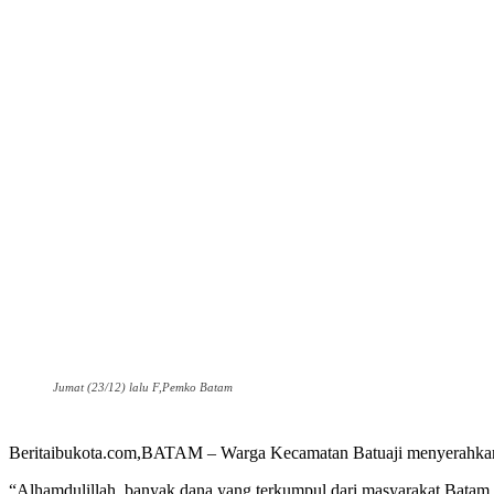
Jumat (23/12) lalu F,Pemko Batam
Beritaibukota.com,BATAM – Warga Kecamatan Batuaji menyerahkan 
“Alhamdulillah, banyak dana yang terkumpul dari masyarakat Batam 