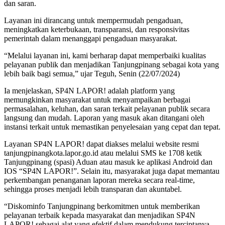
dan saran.
Layanan ini dirancang untuk mempermudah pengaduan,
meningkatkan keterbukaan, transparansi, dan responsivitas
pemerintah dalam menanggapi pengaduan masyarakat.
“Melalui layanan ini, kami berharap dapat memperbaiki kualitas
pelayanan publik dan menjadikan Tanjungpinang sebagai kota yang
lebih baik bagi semua,” ujar Teguh, Senin (22/07/2024)
Ia menjelaskan, SP4N LAPOR! adalah platform yang
memungkinkan masyarakat untuk menyampaikan berbagai
permasalahan, keluhan, dan saran terkait pelayanan publik secara
langsung dan mudah. Laporan yang masuk akan ditangani oleh
instansi terkait untuk memastikan penyelesaian yang cepat dan tepat.
Layanan SP4N LAPOR! dapat diakses melalui website resmi
tanjungpinangkota.lapor.go.id atau melalui SMS ke 1708 ketik
Tanjungpinang (spasi) Aduan atau masuk ke aplikasi Android dan
IOS “SP4N LAPOR!”. Selain itu, masyarakat juga dapat memantau
perkembangan penanganan laporan mereka secara real-time,
sehingga proses menjadi lebih transparan dan akuntabel.
“Diskominfo Tanjungpinang berkomitmen untuk memberikan
pelayanan terbaik kepada masyarakat dan menjadikan SP4N
LAPOR! sebagai alat yang efektif dalam mendukung terciptanya