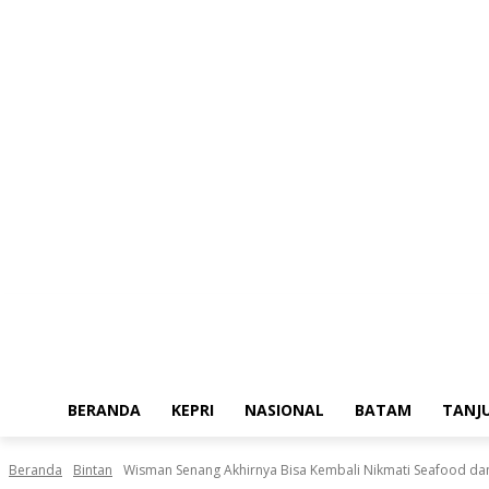
Kamis, Agustus 6, 2026
BERANDA
KEPRI
NASIONAL
BATAM
TANJ
Beranda
Bintan
Wisman Senang Akhirnya Bisa Kembali Nikmati Seafood da