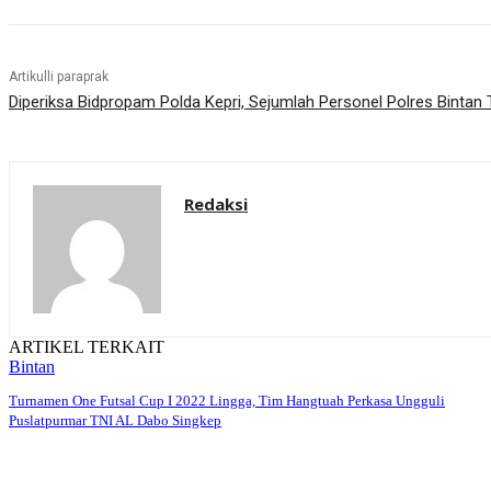
Artikulli paraprak
Diperiksa Bidpropam Polda Kepri, Sejumlah Personel Polres Binta
Redaksi
ARTIKEL TERKAIT
Bintan
Turnamen One Futsal Cup I 2022 Lingga, Tim Hangtuah Perkasa Ungguli
Puslatpurmar TNI AL Dabo Singkep