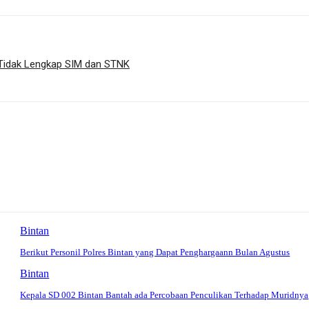
n Tidak Lengkap SIM dan STNK
Bintan
Berikut Personil Polres Bintan yang Dapat Penghargaann Bulan Agustus
Bintan
Kepala SD 002 Bintan Bantah ada Percobaan Penculikan Terhadap Muridnya