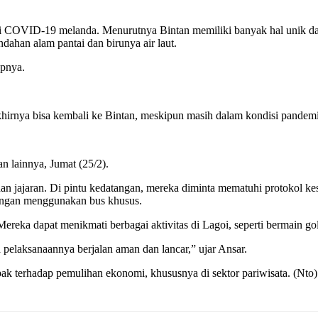
 COVID-19 melanda. Menurutnya Bintan memiliki banyak hal unik dan
ndahan alam pantai dan birunya air laut.
apnya.
 akhirnya bisa kembali ke Bintan, meskipun masih dalam kondisi pand
 lainnya, Jumat (25/2).
jajaran. Di pintu kedatangan, mereka diminta mematuhi protokol keseh
dengan menggunakan bus khusus.
reka dapat menikmati berbagai aktivitas di Lagoi, seperti bermain golf
pelaksanaannya berjalan aman dan lancar,” ujar Ansar.
ak terhadap pemulihan ekonomi, khususnya di sektor pariwisata. (Nto)