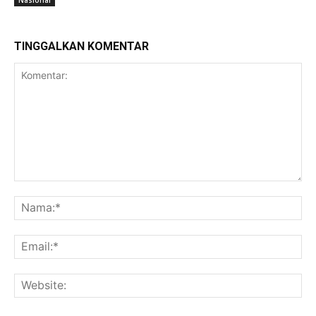
TINGGALKAN KOMENTAR
Komentar:
Na
Ema
Web