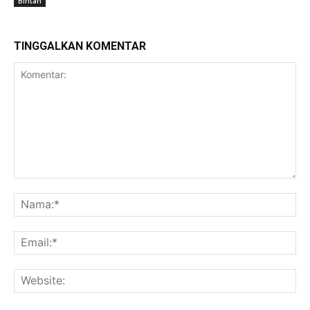
Bintan
TINGGALKAN KOMENTAR
Komentar:
Na
Ema
Web