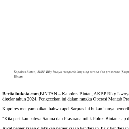
Kapolres Bintan, AKBP Riky Iswoyo mengecek langsung sarana dan prasarana (Sarpra
Bintan
Beritaibukota.com
,BINTAN – Kapolres Bintan, AKBP Riky Iswoyo m
digelar tahun 2024. Pengecekan ini dalam rangka Operasi Mantab Pr
Kapolres menyampaikan bahwa apel Sarpras ini bukan hanya pemeriks
“Kita pastikan bahwa Sarana dan Prasarana milik Polres Bintan siap
Awal pemeriksaan dilakukan pemeriksaan kendaraan, baik kendaraan r