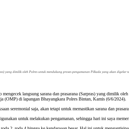
s) yang dimilik oleh Polres untuk mendukung proses pengamanan Pilkada yang akan digelar ta
engecek langsung sarana dan prasarana (Sarpras) yang dimilik oleh
aja (OMP) di lapangan Bhayangkara Polres Bintan, Kamis (6/6/2024).
aan seremonial saja, akan tetapi untuk memastikan sarana dan prasar
 digunakan untuk melakukan pengamanan, sehingga hari ini saya memerik
oda 2, roda 4 hingga ke kendaraaan besar. Hal ini untuk mengantisip