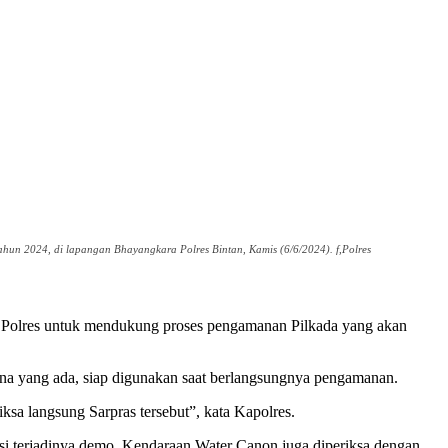
hun 2024, di lapangan Bhayangkara Polres Bintan, Kamis (6/6/2024). f,Polres
 Polres untuk mendukung proses pengamanan Pilkada yang akan
ana yang ada, siap digunakan saat berlangsungnya pengamanan.
sa langsung Sarpras tersebut”, kata Kapolres.
asi terjadinya demo. Kendaraan Water Canon juga diperiksa dengan