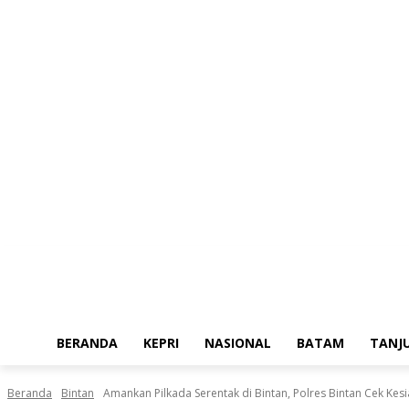
Jumat, Agustus 7, 2026
BERANDA
KEPRI
NASIONAL
BATAM
TANJ
Beranda
Bintan
Amankan Pilkada Serentak di Bintan, Polres Bintan Cek Ke