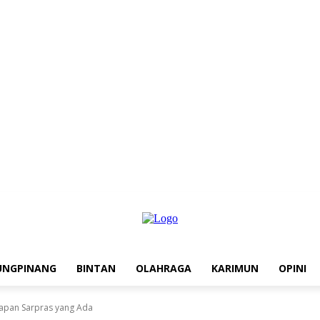
UNGPINANG
BINTAN
OLAHRAGA
KARIMUN
OPINI
siapan Sarpras yang Ada