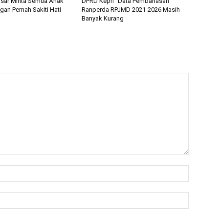
sar Minta Semua Anak
DPRD Kepri “Data Pembahasan
an Pernah Sakiti Hati
Ranperda RPJMD 2021-2026 Masih
Banyak Kurang
Nama:*
Email:*