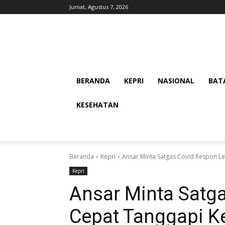
Jumat, Agustus 7, 2026
BERANDA
KEPRI
NASIONAL
BAT
KESEHATAN
Beranda
Kepri
Ansar Minta Satgas Covid Respon L
Kepri
Ansar Minta Satg
Cepat Tanggapi K