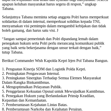
apapun keluhan masyarakat harus segera di respon,” ungkap
Tabana.
Selanjutnya Tabana meminta setiap anggota Polri harus memperkuat
solidaritas di dalam internal, memperkuat soliditas kepada TNI,
menyamakan visi pemimpin dalam mengambil kebijakan dan tidak
boleh gamang, dan harus satu visi. J
“Jangan sampai pemerintah dan Polri dipandang lemah dalam
penegakan hukum serta Polri perlu merancang komunikasi publik
yang baik serta bekerjasama dengan unsur terkait dengan baik,”
tutup Tabana.
Berikut Commander Wish Kapolda Kepri Irjen Pol Tabana Bangun.
1. Penguatan Kinerja SDM dan Logistik Polda Kepri.
2. Peningkatan Pengawasan Internal.
3. Peningkatan Sinergitas Terhadap Semua Elemen Masyarakat
Dalam Rangka Binkamtibmas.
4. Mengoptimalkan Pelayanan Publik.
5. Penggelaran Kekuatan Opsnal untuk Mewujudkan Kamtibmas.
6. Penegakan Hukum yang Berlandaskan Prinsip Keadilan,
Kepastian dan Kemanfaatan.
7. Pemberantasan Kejahatan Lintas Batas.
8. Pemberantasan Narkoba dan Kejahatan Perairan.